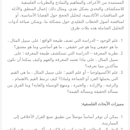
المستمدة من الأعراف والمفاهيم والنماذج والنظريات الفلسفية
للاستكشاف والتحدي بشكل نقدي، ومثال ذلك: إعمال المنطق والأدلة
في المناقشات الأكاديمية، لتحليل الحجج حول القضايا الأساسية، أو
لمناقشة أصول الخطاب التقليدي حول مشكلة ما، ويمكن صياغة أدوات
التحليل الشاملة هذه بثلاث طرق:
علم الوجود – الدراسة التي تصف طبيعة الواقع ؛ على سبيل المثال ،
ما هو حقيقي وما هو غير حقيقي ، ما هو أساسي وما هو مشتق؟
نظرية المعرفة – الدراسة التي تستكشف طبيعة المعرفة ؛ على
سبيل المثال ، على ماذا تعتمد المعرفة والفهم وكيف يمكننا أن نكون
متأكدين مما نعرفه؟
علم الأكسيولوجيا – أو علم القيم ؛ على سبيل المثال ، ما هي القيم
التي يحملها الفرد أو الجماعة ولماذا؟ كيف ترتبط القيم بالاهتمام ،
والرغبة ، والإرادة ، والخبرة ، ومنهج الوسيلة والغاية؟ وما الفرق بين
مسألة الحقيقة ومسألة القيمة؟
مميزات الأبحاث الفلسفية:
يمكن أن توفر أساساً موصلاً من تطبيق صنع القرار الأخلاقي إلى
الممارسة.
النظر إلى الوظائف البحثية كوسيلة لاكتساب أكبر قدر من فهم الذات