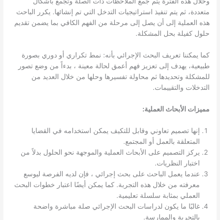
وخلال هذه الفترة يتم جمع الملاحظات ذات الصلة وتجمع بأشكال
متعددة، ثم يتم تنفيذ استراتيجيات التدخل التي تم إنشائها. يكرر الباحث
هذه العملية إلى أن يصل إلى مرحلة من الفهم الكافي بما يضمن تقديم
حلول كفيلة بحل المشكلة.
كما يمكننا تعريف البحث الإجرائي بأنه: نمط تكراري أو دوري بصورة
طبيعية، يهدف إلى تعزيز فهم أعمق لحالة معينة ، بدءاً من وضع تصور
للمشكلة وتحديدها ثم محاولة تفسيرها وحلها من خلال العديد من
التدخلات والتقييمات.
مميزات الأبحاث العملية:
إنها تصميم تعاوني وقابل للتكيف يمكن استخدامه في القضايا
المتعلقة بالعمل أو المجتمع.
يركز التصميم على الأبحاث العملية والموجهة نحو الحلول بدلاً من
اختبار النظريات.
عندما يعمل الباحث على بحث إجرائي ، فإن لديه الفرصة ليوسع
معرفته من خلال هذه التجربة. كما يمكن أيضًا اعتبار خطوات البحث
العملي بمثابة سلسلة تعليمية.
غالبًا ما يكون لدراسات البحث الإجرائي صلة مباشرة واضحة
بالتجربة والممارسة.