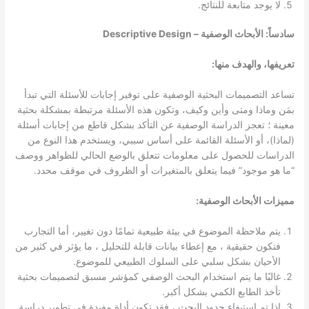
لا يوجد متابعة للنتائج.
سادساً: الأبحاث الوصفية – Descriptive Design
تعريفها، والهدف منها:
تساعد التصميمات البحثية الوصفية على توفير إجابات للأسئلة التي تبدأ
بمَن وماذا ومتى وأين وكيف، وتكون هذه الأسئلة مرتبطة بمشكلة بحثية
معينة ؛ تعجز الدراسة الوصفية عن التأكد بشكل قاطع من إجابات أسئلة
(لماذا)، أو الأسئلة القائمة على أساس سببي، ويستخدم هذا النوع من
الدراسات للحصول على معلومات تتعلق بالوضع الحالي للظواهر ووصف
“ما هو موجود” فيما يتعلق بالمتغيرات أو الظروف في موقف محدد.
مميزات الأبحاث الوصفية:
يتم ملاحظة الموضوع في بيئة طبيعية تمامًا دون تغيير، أما التجارب
فتكون حقيقية ، مع إعطاء بيانات قابلة للتحليل ، ما يؤثر في كثير من
الأحيان بشكل سلبي على السلوك الطبيعي للموضوع.
غالبًا ما يتم استخدام البحث الوصفي كمؤشر مسبق لتصميمات بحثية
تأخذ الطابع الكمي بشكل أكبر.
إذا تم استيفاء حدود البحث ، فقد تكون أداة مفيدة في تطوير دراسة