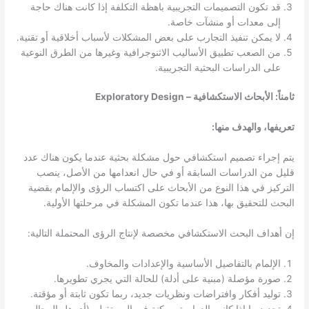
قد تكون التصميمات التجريبية باهظة التكلفة إذا كانت هناك حاجة
إلى معدات أو منشآت خاصة.
لا يمكن تنفيذ التجارب على بعض المشكلات لأسباب أخلاقية أو تقنية.
من الصعب تطبيق الأساليب الاثنوجرافية وغيرها من الطرق النوعية
على الدراسات البحثية التجريبية.
ثامناً: الأبحاث الاستكشافية – Exploratory Design
تعريفها، والهدف منها:
يتم إجراء تصميم استكشافي حول مشكلة بحثية عندما يكون هناك عدد
قليل من الدراسات السابقة أو في حال انعدامها من الأصل، ينصب
التركيز في هذا النوع من الأبحاث على اكتساب الرؤى والإلمام بقضية
البحث للتحقيق بها، هذا عندما تكون المشكلة في مرحلتها الأولية.
إن أهداف البحث الاستكشافي مخصصة لإنتاج الرؤى المحتملة التالية:
الإلمام بالتفاصيل الأساسية والإعدادات والمخاوف.
صورة مؤصلة (مبنية على أدلة) للحالة التي يجري تطويرها.
توليد أفكار وافتراضات ونظريات جديد، ربما تكون ثابتة أو مؤقتة.
تحديد ما إذا كانت الدراسة ممكنة في المستقبل. (أي هل المجال