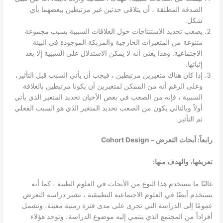
الصدفة المطلقة ، أن يتلاقى حدثين غير مرتبطين ببعضهما بأي
شكل.
يصعب تحديد الاستنتاجات حول العلاقات السببية بسبب مجموعة
متنوعة من المتغيرات الخارجية والمربكة الموجودة في البيئة
الاجتماعية. وهذا يعني أنه لا يمكن الاستدلال على السببية إلا بعد
إثباتها.
إذا كان هناك متغيرين مرتبطين ، فيجب أن يأتي السبب قبل التأثير،
وعلى الرغم أنه من الممكن لمتغيرين أن يكونا مرتبطين بالعلاقة
السببية ، فإنه من الصعب في بعض الأحيان تحديد المتغير الذي يأتي
أولاً وبالتالي يكون من الصعب تحديد المتغير الذي هو السبب الفعلي
ثم التأثير.
رابعاً: أبحاث التعرض – Cohort Design
تعريفها، والهدف منها:
غالبًا ما يستخدم هذا النوع من الأبحاث في العلوم الطبية ، كما أنه
يستخدم أيضًا في العلوم الاجتماعية التطبيقية ، تشير دراسة التعرض
عمومًا إلى الدراسة التي تجرى على مدى فترة زمنية معينة، وتشمل
أفراداً من المجتمع الذي ينتمي إليه موضوع الدراسة، وتوحد هؤلاء