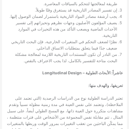
طريقة لمعالجتها لتتحكم بالسياقات المعاصرة.
إن تفسير المصادر التاريخية قد يستغرق وقتًا طويلاً.
يجب أرشفة مصادر المواد التاريخية باستمرار لضمان الوصول إليها.
يضيف المؤلفون الأصليون وجهات نظرهم وتحيزاتهم إلى تفسير
الأحداث الماضية ويصعب التأكد من هذه التحيزات في الموارد
التاريخية.
نظرًا لضعف التحكم في المتغيرات الخارجية، فإن البحث التاريخي
ضعيف جدًا فيما يتعلق بمتطلبات الاتساق الداخلي.
من النادر أن تكون المستندات التاريخية اللازمة لمعالجة مشكلة
البحث متاحة للتفسير بالكامل، لذا يجب الاعتراف بالنقص.
عاشراً: الأبحاث الطولية – Longitudinal Design
تعريفها، والهدف منها:
تعتبر الدراسة الطولية نوع من الدراسات الرصدية (التي تعتمد على
الملاحظة)، وتعتمد على نفس العينة في مدة زمنية مطولة نسبياً وتقدم
مشاهدات متكررة حول العينة ذاتها، مع المسح الطولي أيضاً، على سبيل
المثال ، تتم مقابلة نفس المجموعة من الأشخاص على فترات منتظمة ،
مما يمكّن الباحثين من تعقب التغييرات بمرور الوقت وربطها بالمتغيرات