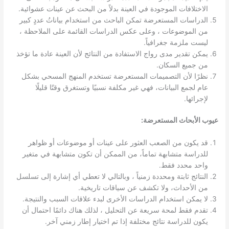
الاختلافات الموجودة في العينة بدلاً من البحث عن عينات عشوائية.
الدراسات المستعرضة تمكن الباحث من استخدام بياناتُ عددٍ كبير
من الموضوعات ، وعلى عكس الدراسات القائمة على الملاحظة ،
ليست ملزمة جغرافياً.
يمكن تقدير مدى رواج الاستفادة من النتائج لأن العينة عادة ما تؤخذ
من جميع السكان.
نظرًا لأن التصميمات المستعرضة تستخدم المنهج المسحي بشكل
عام لجمع البيانات، فهي غير مكلفة نسبيًا وتستغرق وقتًا قليلًا
لإجرائها.
عيوب الأبحاث المستعرضة:
قد يكون من الصعب العثور على عينات أو موضوعات أو ظواهر
للدراسة متشابهة تماماً، من الممكن أن تكون متشابهة في متغير
واحد محدد فقط.
النتائج ثابتة ومحددة زمنياً ، وبالتالي لا تعطي أي إشارة إلى تسلسل
من الأحداث، ولا تكشف عن سياقات تاريخية.
لا يمكن استخدام الدراسات الأخرى لبدء علاقات السبب والنتيجة.
تقدم فقط لمحة سريعة عن التحليل ، لذلك هناك دائمًا احتمال أن
يكون للدراسة نتائج مختلفة إذا تم اختيار إطار زمني آخر.