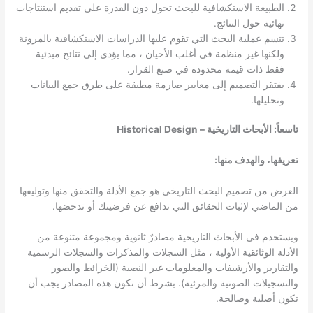
الطبيعة الاستكشافية للبحث تحول دون القدرة على تقديم استنتاجات
نهائية حول النتائج.
تتسم عملية البحث التي تقوم عليها الدراسات الاستكشافية بالمرونة
ولكنها غير منظمة في أغلب الأحيان ، مما يؤدي إلى نتائج مبدئية
فقط ذات قيمة محدودة في صنع القرار.
يفتقر التصميم إلى معايير صارمة مطبقة على طرق جمع البيانات
وتحليلها.
تاسعاً: الأبحاث التاريخية – Historical Design
تعريفها، والهدف منها:
الغرض من تصميم البحث التاريخي هو جمع الأدلة والتحقق منها وتوليفها
من الماضي لإثبات الحقائق التي تدافع عن فرضيتك أو تدحضها.
ويستخدم في الأبحاث التاريخية مصادرٌ ثانوية ومجموعة متنوعة من
الأدلة الوثائقية الأولية ، مثل السجلات والمذكرات والسجلات الرسمية
والتقارير والأرشيفات والمعلومات غير النصية (الخرائط والصور
والتسجيلات الصوتية والمرئية). بشرط أن تكون هذه المصادر يجب أن
تكون أصلية وصالحة.