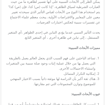
يمكن الظر إلى الأبحاث السببية على أنها تفسير لظاهرة ما من حيث
العبارات الشرطية لسياق الظاهرة، “إذا كانت (س) كذا، فإن (ص) كذا”
يتم استخدام هذا النوع من الأبحاث لقياس التأثير الذي سيحدثه تغيير
معين على المعايير والافتراضات الأولية، يبحث معظم علماء الاجتماع
عن تفسيرات سببية لتعكس اختبارات الفرضيات.
يحدث التأثير السببي عندما يؤدي التباين في إحدى الظواهر ،أي المتغير
المستقل ، إلى تباين في ظاهرة أخرى ، أي المتغير التابع.
مميزات الأبحاث السببية:
تساعد الباحثين على فهم السبب الذي يجعل العالم يعمل بالطريقة
التي يعمل بها من خلال عملية إثبات وجود صلة سببية بين المتغيرات
واستثناء الاحتمالات الأخرى.
إمكانية التكرار المتماثل.
هناك ثقة أكبر بأن الدراسة لها موثقة ذاتياً بسبب الاختيار المنهجي
للموضوع وتوازن المجموعات التي تتم مقارنتها.
عيوب الأبحاث السببية:
ليست كل العلاقات سببية، فهناك احتمالية واردة دايماً، أنه من قبيل