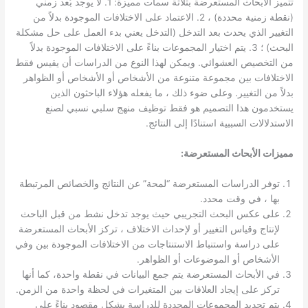
تتميز الأبحاث المستعرضة بثلاثة سمات مميزة: 1. لا يوجد بُعد زمني
(نقطة زمنية محددة) ، 2. الاعتماد على الاختلافات الموجودة بدلاً من
التغيير الذي يحدث بعد التدخل (التدخل يعني بدء العمل على حل مشكلة
البحث) ؛ 3. يتم اختيار المجموعات بناءً على الاختلافات الموجودة بدلاً
من التخصيص العشوائي. ويمكن لهذا النوع من الدراسات أن يقيس فقط
الاختلافات بين مجموعة متنوعة من الأشخاص أو الأشخاص أو الظواهر
بدلاً من التغيير. وعلى ضوء ذلك ، ما يفعله هؤلاء الباحثون الذين
يستخدمون هذا التصميم هو فقط توظيف منهج سلبي نسبي لصنع
الاستدلالات السببية استنادًا إلى النتائج.
مميزات الأبحاث المستعرضة:
توفر الدراسات المستعرضة “لمحة” عن النتائج والخصائص المرتبطة
بها ، في وقت محدد.
على عكس البحث التجريبي حيث يوجد تدخل نشط من قبل الباحث
لإنتاج وقياس التغيير أو لإحداث الاختلاف ، تركز الأبحاث المستعرضة
على دراسة واستنباط الاستنتاجات من الاختلافات الموجودة بين وفي
الأشخاص أو الموضوعات أو الظواهر.
في الأبحاث المستعرضة يتم جمع البيانات في نقطة واحدة، كما أنها
تركز على إيجاد العلاقات بين المتغيرات في لحظة واحدة من الزمن.
يتم تحديد المجموعات المحددة للدراسة بشكل مقصود بناءً على