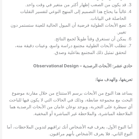
قد يكون من الصعب إظهار أكثر من متغير في وقت واحد.
غالباً ما يحتاج هذا التصميم إلى المنهج النوعي لتفسير التقلبات
الحاصلة في البيانات.
تضع الأبحاث الطولية فرضية أن الميول الحالية للعينة ستستمر دون
تغيير.
يمكن أن تستغرق وقتاً طويلاً لجمع النتائج.
تتطلب الأبحاث الطولية مجتمع دراسة واسع، وعينات دقيقة منه،
لتحقق تمثيل ذلك المجتمع بفاعلية وصدق.
حادي عشر: الأبحاث الرصدية – Observational Design
تعريفها، والهدف منها:
يساعد هذا النوع من الأبحاث برسم الاستنتاج من خلال مقارنة موضوع
البحث مع مجموعة ضابطة، وذلك في الحالات التي لا يكون فيها للباحث
أي سيطرة على التجربة، ويوجد نوعان عامان من الأبحاث الرصدية هما
الملاحظة المباشرة، والملاحظة غير المباشرة أو المخفية.
أما النوع الأول، يعرف فيه الأشخاص أنك تراقبهم لتدوين الملاحظات، أما
النوع الثاني، فلا يعرف الأشخاص بأنهم مراقبون.