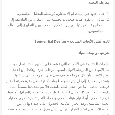
مفرطة التعقيد.
هناك قيود في استخدام الاستعارة كوسيلة للتحليل الفلسفي.
يمكن أن تكون هناك صعوبات تحليلية في الانتقال من الفلسفة إلى
المحاججة بنظرياتها، أي بين التفكير المجرد وبين التطبيق إلى العالم
المحسوس.
ثالث عشر: الأبحاث المتتابعة – Sequential Design
تعريفها، والهدف منها:
الأبحاث المتتابعة هي الأبحاث التي تعتمد على المنهج المتسلسل حيث
يتم الانتهاء من المرحلة الأولى ليتبعها مرحلة أخرى وهكذا، مع الأخذ
بعين الاعتبار بأنّ كل مرحلة سوف تبنى على المرحلة التي سبقتها
وتستمر العملية إلى أن يتم جمع معلومات كافية خلال فترة معينة لاختبار
فرضية البحث، أما عن حجم العينة للبحث فلا يتم تحديدها مسبقاً، بينما
يقوم الباحث بعد كل تحليل للعينة بقبول فرضية العدم (الفراغ)، أو قبول
فرضية أخرى، أو اختيار عينات أخرى وإجراء التجربة مرة أخرى لاختيار
العينة المناسبة، وهذا يعني إمكانية الحصول على عدد لانهائي من
الاحتمالات قبل اتخاذ القرار النهائي بشأن قبول فرضية العدم أو فرضية
بديلة.