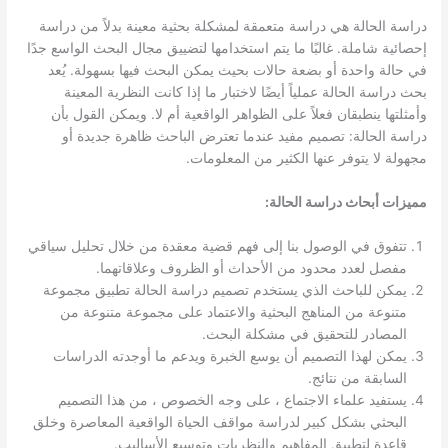
دراسة الحالة هي دراسة متعمقة لمشكلة بحثية معينة بدلاً من دراسة
إحصائية شاملة. غالبًا ما يتم استخدامها لتضييق مجال البحث الواسع جدًا
في حالة واحدة أو بضعة حالات بحيث يمكن البحث فيها بسهولة. يُعد
بحث دراسة الحالة عملياً أيضًا لاختبار ما إذا كانت النظرية المعينة
وأمثلتها ينطبقان فعلاً على الظواهر الواقعية أم لا. ويمكن القول بأن
دراسة الحالة: تصميم مفيد عندما تعترض الباحث ظاهرة جديدة أو
مجهولة لا يتوفر عنها الكثير من المعلومات.
مميزات أبحاث دراسة الحالة:
تتفوق في الوصول بنا إلى فهم قضية معقدة من خلال تحليل سياقي
مفصل لعدد محدود من الأحداث أو الظروف وعلاقاتهما.
يمكن للباحث الذي يستخدم تصميم دراسة الحالة تطبيق مجموعة
متنوعة من المناهج البحثية والاعتماد على مجموعة متنوعة من
المصادر للتحقيق في مشكلة البحث.
يمكن لهذا التصميم أن يوسع الخبرة ويدعم ما أوجدته الدراسات
السابقة من نتائج.
يستفيد علماء الاجتماع ، على وجه الخصوص ، من هذا التصميم
البحثي بشكل كبير لدراسة مواقف الحياة الواقعية المعاصرة وخلق
قاعدة لتطبيق المفاهيم والنظريات وتوسيع الأساليب.