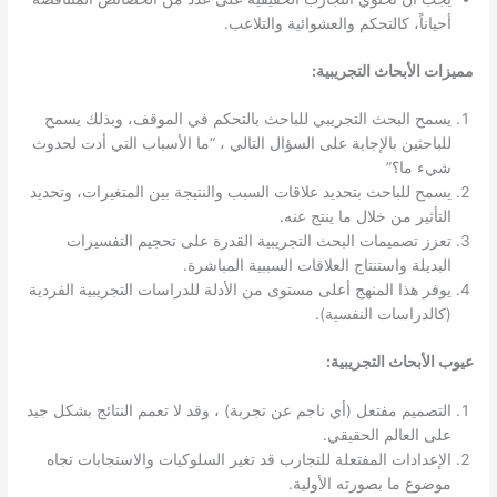
أحياناً، كالتحكم والعشوائية والتلاعب.
مميزات الأبحاث التجريبية:
يسمح البحث التجريبي للباحث بالتحكم في الموقف، وبذلك يسمح
للباحثين بالإجابة على السؤال التالي ، “ما الأسباب التي أدت لحدوث
شيء ما؟”
يسمح للباحث بتحديد علاقات السبب والنتيجة بين المتغيرات، وتحديد
التأثير من خلال ما ينتج عنه.
تعزز تصميمات البحث التجريبية القدرة على تحجيم التفسيرات
البديلة واستنتاج العلاقات السببية المباشرة.
يوفر هذا المنهج أعلى مستوى من الأدلة للدراسات التجريبية الفردية
(كالدراسات النفسية).
عيوب الأبحاث التجريبية:
التصميم مفتعل (أي ناجم عن تجربة) ، وقد لا تعمم النتائج بشكل جيد
على العالم الحقيقي.
الإعدادات المفتعلة للتجارب قد تغير السلوكيات والاستجابات تجاه
موضوع ما بصورته الأولية.