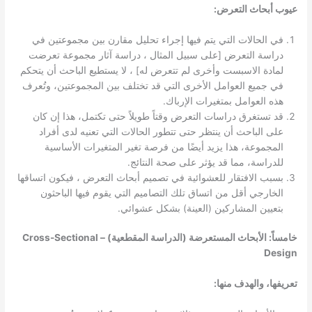
عيوب أبحاث التعرض:
في الحالات التي يتم فيها إجراء تحليل مقارن بين مجموعتين في
دراسة التعرض [على سبيل المثال ، دراسة آثار مجموعة تعرضت
لمادة الاسبست وأخرى لم تتعرض له] ، لا يستطيع الباحث أن يتحكم
في جميع العوامل الأخرى التي قد تختلف بين المجموعتين، وتُعرف
هذه العوامل بمتغيرات الإرباك.
قد تستغرق دراسات التعرض وقتاً طويلاً حتى تكتمل، هذا إن كان
على الباحث أن ينتظر حتى تتطور الحالات التي تعنيه لدى أفراد
المجموعة، هذا يزيد أيضًا من فرصة تغير المتغيرات الأساسية
للدراسة، مما قد يؤثر على صحة النتائج.
بسبب الافتقار للعشوائية في تصميم أبحاث التعرض ، فيكون اتساقها
الخارجي أقل من اتساق تلك التصاميم التي يقوم فيها الباحثون
بتعيين المشاركين (العينة) بشكل عشوائي.
خامساً: الأبحاث المستعرضة (الدراسة المقطعية) – Cross-Sectional
Design
تعريفها، والهدف منها: