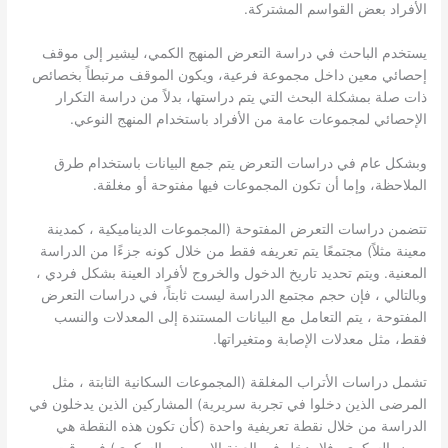
الأفراد بعض القواسم المشتركة.
يستخدم الباحث في دراسة التعرض المنهج الكمي، ليشير إلى موقف
إحصائي معين داخل مجموعة فرعية، ويكون الموقف مرتبطاً بخصائص
ذات صلة بمشكلة البحث التي يتم دراستها، بدلاً من دراسة التكرار
الإحصائي لمجموعات عامة من الأفراد باستخدام المنهج النوعي.
وبشكل عام في دراسات التعرض يتم جمع البيانات باستخدام طرق
الملاحظة، وإما أن تكون المجموعات فيها مفتوحة أو مغلقة.
تتضمن دراسات التعرض المفتوحة (المجموعات الديناميكية ، كمدينة
معينة مثلاً) مجتمعًا يتم تعريفه فقط من خلال كونه جزءًا من الدراسة
المعنية. ويتم تحديد تاريخ الدخول والخروج لأفراد العينة بشكل فردي ،
وبالتالي ، فإن حجم مجتمع الدراسة ليست ثابتاً، في دراسات التعرض
المفتوحة ، يتم التعامل مع البيانات المستندة إلى المعدلات والنسب
فقط، مثل معدلات الإصابة ومتغيراتها.
تشمل دراسات الأتراب المغلقة (المجموعات السكانية الثابتة ، مثل
المرضى الذين دخلوا في تجربة سريرية) المشاركين الذين يدخلون في
الدراسة من خلال نقطة تعريفية واحدة (كأن تكون هذه النقطة هي