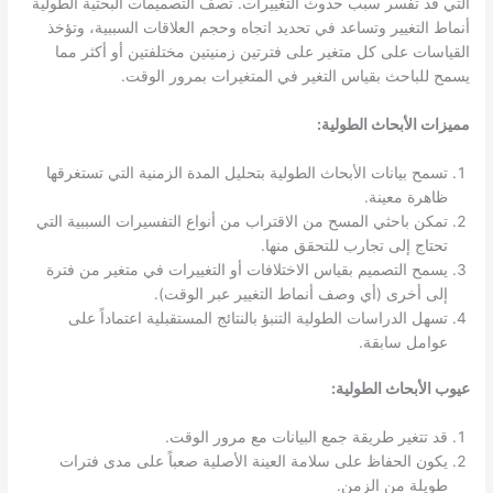
التي قد تفسر سبب حدوث التغييرات. تصف التصميمات البحثية الطولية
أنماط التغيير وتساعد في تحديد اتجاه وحجم العلاقات السببية، وتؤخذ
القياسات على كل متغير على فترتين زمنيتين مختلفتين أو أكثر مما
يسمح للباحث بقياس التغير في المتغيرات بمرور الوقت.
مميزات الأبحاث الطولية:
تسمح بيانات الأبحاث الطولية بتحليل المدة الزمنية التي تستغرقها
ظاهرة معينة.
تمكن باحثي المسح من الاقتراب من أنواع التفسيرات السببية التي
تحتاج إلى تجارب للتحقق منها.
يسمح التصميم بقياس الاختلافات أو التغييرات في متغير من فترة
إلى أخرى (أي وصف أنماط التغيير عبر الوقت).
تسهل الدراسات الطولية التنبؤ بالنتائج المستقبلية اعتماداً على
عوامل سابقة.
عيوب الأبحاث الطولية:
قد تتغير طريقة جمع البيانات مع مرور الوقت.
يكون الحفاظ على سلامة العينة الأصلية صعباً على مدى فترات
طويلة من الزمن.