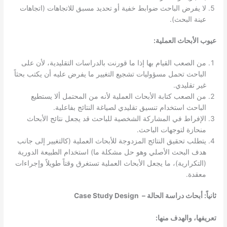
لا يفرض الباحث ضوابط خفية أو تحديد مسبق للاتجاهات (اتجاهات
عينة البحث).
عيوب الأبحاث العملية:
من الصعب القيام بها إذا ما قورنت بالدراسات التقليدية، لأن على
الباحث تحمل مسؤوليات تشجيع التغيير ما يفرض عليه أن يكتب بحثاً
غير تقليدي.
من الصعب كتابة الأبحاث العملية لأنه من المحتمل ألا يستطيع
الباحث استخدام تنسيق تقليدي لصياغة النتائج بفاعلية.
الإفراط في المشاركة الشخصية للباحث قد يجعل نتائج الأبحاث
منحازة لتوجهات الباحث.
يتطلب تحقيق النتائج المزدوجة للأبحاث العملية (كالتغيير إلى جانب
هدف البحث الأصلي وهو حل مشكلة ما) استخدام الطبيعة الدورية
(التكرارية)، ما يجعل الأبحاث العملية تستغرق وقتاً طويلاً وإجراءات
معقدة.
ثانياً: أبحاث دراسة الحالة – Case Study Design
تعريفها، والهدف منها: