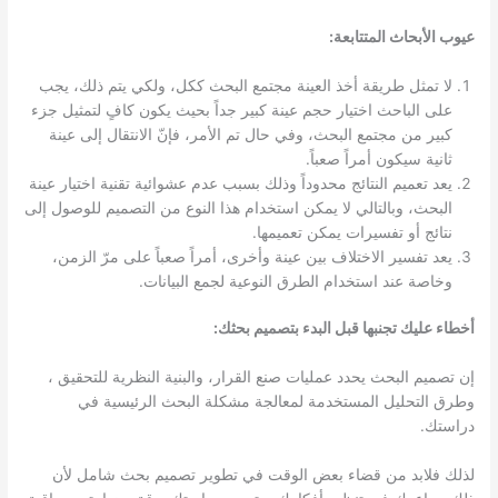
عيوب الأبحاث المتتابعة:
لا تمثل طريقة أخذ العينة مجتمع البحث ككل، ولكي يتم ذلك، يجب
على الباحث اختيار حجم عينة كبير جداً بحيث يكون كافٍ لتمثيل جزء
كبير من مجتمع البحث، وفي حال تم الأمر، فإنّ الانتقال إلى عينة
ثانية سيكون أمراً صعباً.
يعد تعميم النتائج محدوداً وذلك بسبب عدم عشوائية تقنية اختيار عينة
البحث، وبالتالي لا يمكن استخدام هذا النوع من التصميم للوصول إلى
نتائج أو تفسيرات يمكن تعميمها.
يعد تفسير الاختلاف بين عينة وأخرى، أمراً صعباً على مرّ الزمن،
وخاصة عند استخدام الطرق النوعية لجمع البيانات.
أخطاء عليك تجنبها قبل البدء بتصميم بحثك:
إن تصميم البحث يحدد عمليات صنع القرار، والبنية النظرية للتحقيق ،
وطرق التحليل المستخدمة لمعالجة مشكلة البحث الرئيسية في
دراستك.
لذلك فلابد من قضاء بعض الوقت في تطوير تصميم بحث شامل لأن