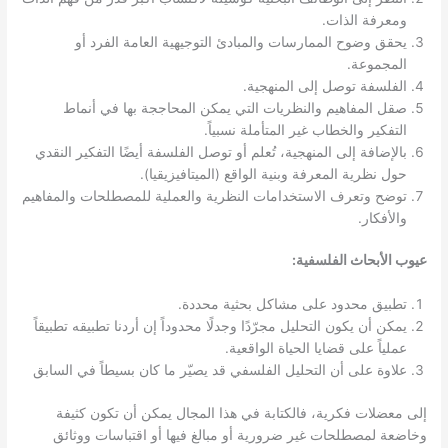
ومعرفة الذات.
يحقق وضوح الممارسات والمبادئ التوجيهية العامة الفرد أو
المجموعة.
الفلسفة توصل إلى المنهجية.
صقل المفاهيم والنظريات التي يمكن المحاججة بها في أنماط
التفكير والخطاب غير المتأملة نسبياً.
بالإضافة إلى المنهجية، تُعلم أو توصل الفلسفة أيضًا التفكير النقدي
حول نظرية المعرفة وبنية الواقع (الميتافيزيقيا).
توضح وتعرف الاستخدامات النظرية والعملية للمصطلحات والمفاهيم
والأفكار.
عيوب الأبحاث الفلسفية:
تطبيق محدود على مشاكل بحثية محددة.
يمكن أن يكون التحليل مجرّدًا وجدلًا محدوداً إن أردنا تطبيقه تطبيقاً
عملياً على قضايا الحياة الواقعية.
علاوة على أن التحليل الفلسفي قد يصيّر ما كان بسيطاً في السابق
إلى معضلات فكرية، فالكتابة في هذا المجال يمكن أن تكون كثيفة
وخاضعة لمصطلحات غير ضرورية أو مبالغ فيها أو اقتباسات ووثائق