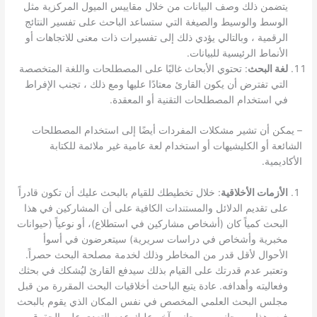
يتضمن ذلك وصف البيانات من خلال مقاييس الميول المركزية مثل
الوسط والوسيط والصيغة التي ستساعد الباحث على تفسير النتائج
الرقمية ، وبالتالي يؤدي ذلك إلى تفسيرات ذات معنى للاتجاهات أو
الأنماط الرئيسية للبيانات.
لغة البحث
: تحتوي الأبحاث غالبًا على المصطلحات واللغة المتخصصة
التي تفترض أن يكون القارئ معتادًا عليها ومع ذلك ، تجنب الإفراط
في استخدام المصطلحات التقنية أو المعقدة.
– يمكن أن تشير مشكلات المفردات أيضًا إلى استخدام المصطلحات
الشائعة أو الكليشيهات أو استخدام لعة عامية غير ملائمة للكتابة
الأكاديمية.
الأزمات الأخلاقية
: خلال تخطيطك للقيام بالبحث عليك أن تكون قادراً
على تقديم الدلائل والمستندات الكافية على أن المشاركين في هذا
البحث كمياً كان (أشخاص مشاركين في استطلاع)، أو نوعياً (حيوانات
مخبرية وأشخاص في دراسات سريرية) سيتعرضون في أسوأ
الأحوال لأقل قدر من المخاطر وذلك لخدمة مصلحة البحث حصراً.
وتعتبر عدم قدرتك على القيام بذلك سيدفع القارئ ليُشكك في بحثك
وفعاليته وأهدافه. عادة يتبع الباحث أخلاقيات البحث المقررة من قبل
مجلس البحث العلمي المخصص في نفس المكان الذي يقوم بالبحث
فيه، هذا من جانب من جانب آخر عليك عدم التعدي على الحقوق