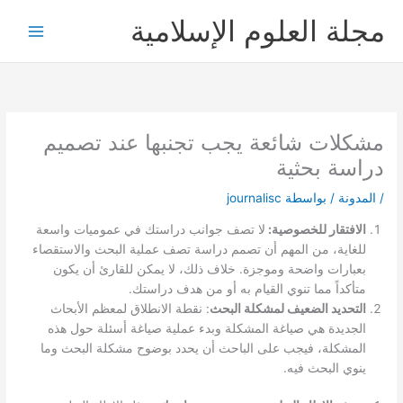
خطي
مجلة العلوم الإسلامية
لى
لمحتوى
مشكلات شائعة يجب تجنبها عند تصميم
دراسة بحثية
/
المدونة
/ بواسطة
journalisc
الافتقار للخصوصية:
لا تصف جوانب دراستك في عموميات واسعة
للغاية، من المهم أن تصمم دراسة تصف عملية البحث والاستقصاء
بعبارات واضحة وموجزة. خلاف ذلك، لا يمكن للقارئ أن يكون
متأكداً مما تنوي القيام به أو من هدف دراستك.
التحديد الضعيف لمشكلة البحث
: نقطة الانطلاق لمعظم الأبحاث
الجديدة هي صياغة المشكلة وبدء عملية صياغة أسئلة حول هذه
المشكلة، فيجب على الباحث أن يحدد بوضوح مشكلة البحث وما
ينوي البحث فيه.