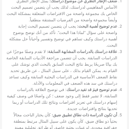
ضعف الإطار النظري عن موضوع دراستك:
يمثل الإطار النظري
الأساس المفاهيمي لدراستك، لذلك يجب أن يتضمن تصميم البحث
الخاص بك مجموعة واضحة من الافتراضات المتعلقة بمشكلة البحث
وأيضاً مجموعة واضحة من الفرضيات المشتقة منطقياً.
عدم توضيح أهمية البحث:
يجب أن يتضمن تصميم البحث إجابة
واضحة على سؤال “لماذا هذا البحث”. تأكد من أنك توضح بوضوح
أهمية دراستك وكيف تساهم في توضيح وتفسير وأحياناً حل مشكلة
البحث.
علاقة دراستك بالدراسات المشابهة السابقة:
لا تقدم وصفًا موجزًا ​​عن
الدراسات السابقة. يجب أن تتضمن مراجعة الأدبيات السابقة الخاصة
بك بيانًا صريحًا يربط نتائج البحث السابق بالبحث الذي توشك على
القيام به. يمكن القيام بذلك ، على سبيل المثال ، عن طريق تحديد
نقاط الضعف الأساسية في الدراسات البحثية السابقة وكيف تساعد
دراستك في سد هذه الضعف في المعلومات والأدلة.
عدم توضيح فيمَ قد تفيد دراستك
: في توضيح العلاقة بالدراسات
السابقة، لا تشير فقط إلى وجود ضعف ؛ كن واضحًا في وصف كيفية
إسهام دراستك في تعزيز افتراضات ونتائج تلك الدراسات أو ربما
تحديها بنتائج وافتراضات جديدة.
أن تكون الدراسة ذات نطاق تطبيق ضيق:
كأن يختار الباحث مجالاً
بحثياً ذو نطاق ضيق، كأن يكون على سبيل المثال مرتبط بمنطقة
جغرافية محددة، او عينات بحثية خاصة، أو طرائق تحليلية معينة