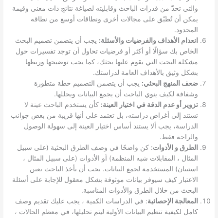
والتي تحدّ من قدرات الباحث وقابليته لصياغة نتائج ذات معنى وقيمة
يمكن أن تُطبّق على مجالات أخرى ونطاقات أوسع من نطاقه
المحدود.
انعدام الأهداف والفرضيات والأسئلة:
يجب أن يتضمن تصميم البحث
الخاص بك سؤالًا أو أكثر أو فرضيات تحاول أن توجد تفسيرات حول
مشكلة البحث التي يقوم عليها بحثك، كما يجب توضيحها وربطها
بشكل وثيق بالأهداف العامة لدراستك.
ضعف المنهج البحثي:
يجب أن يتضمن التصميم خطة متطورة
وشفافة لكيف ينوي الباحث أن يجمع البيانات ويحللها.
تزوير أو عدم الدقة في اختيار العينة:
كأن يستخدم الباحث عينة لا
تستند إلى أغراض دراسته، بل تعتمد على أنها قريبة من بعض جوانب
الدراسة، يجب ألا يستند أساس اختيار العينة إلى سهولة الوصول
والراحة فقط.
الطرق و الأدوات
: كن واضحًا في وصف الطرق البحثية (على سبيل
المثال ، المقابلات شبه المنظمة) أو الأدوات (على سبيل المثال ،
استبيان) المستخدمة لجمع البيانات. يجب أن يأخذ الباحث بعين
الاعتبار كيف سيوفر بيانات موثوقة بشكل معقول للإجابة على أسئلة
البحث من خلال الطرق والأدوات المناسبة.
المعالجة الإحصائية
: في الدراسات الكمية ، يجب عليك تقديم وصف
كامل لكيفية تنظيم البيانات الأولية ليتم تحليلها، في معظم الحالات ،