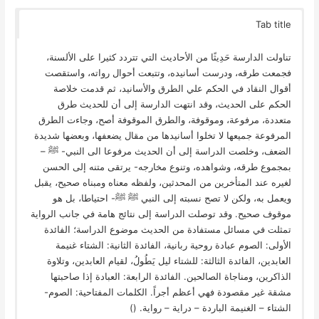
Tab title
تناولت الدارسة حَدِيثًا من الأحاديث التي تتردد كثيرا على الألسنة،
فجمعت طرقه، ودرست أسانيده، وتتبعت أحوال رواته، واستقصت
أقوال النقاد في الحكم علي الطرق والأسانيد، ثم قدمت خلاصة
الحكم على الحديث، وقد انتهت الدارسة إلى أن للحديث طرق
متعددة، مرفوعة، وموقوفة، والطرق الموقوفة أصح، وجاءت الطرق
المرفوعة جميعها لا تخلوا أسانيدها من مقال يضعفها، وبعضها شديدة
الضعف، وخلصت الدراسة إلى أن الحديث مرفوعا الى النبي- ﷺ –
بمجموع طرقه، وشواهده، وتنوع مخارجه- يرتقى متنه إلى الحسن
لغيره عند المتأخرين من المحدثين، ولفظه معناه ومبناه صحيح، يقبل
ويعمل به، ولكن لا تصح نسبته إلى النبي ﷺ ﷺ- احتياطا، بل هو
موقوف صحيح. وقد توصلت الدراسة إلى نتائج هامة في جانب الرواية
تمثلت في مسائل مستفادة من الحديث موضوع الدراسة؛ الفائدة
الأولى: الصوم عبادة روحية ربانية، الفائدة الثانية: الشتاء غنيمة
العابدين، الفائدة الثالثة: للشتاء ليل يَطُولُ، لقيام العابدين، وتلاوة
الذاكرين، ومناجاة الصالحين. الفائدة الرابعة: العبادة إذا صاحبتها
مشقة غير مقصودة فهي أعظم أجراً. الكلمات المفتاحية: الصوم-
الشتاء – الغنيمة الباردة – دراية – رواية. ()