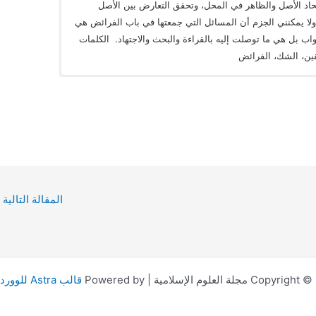
ﺤﺎد اﻷﺻﻞ واﻟﻈﺎﻫﺮ ﻓﻲ اﻟﻤﺤﻞ، وﺗﺤﻘﻖ اﻟﺘﻌﺎرض ﺑﻴﻦ اﻷﺻﻞ
ا يمكنني الجزم أن المسائل التي جمعتها في باب الفرائض هي
ب بل هي ما توصلت إليه بالقراءة والبحث والاجتهاد. الكلمات
يقين، الشك، الفرائض
المقالة التالية
Co مجلة العلوم الإسلامية | Powered by
قالب Astra للووردبريس