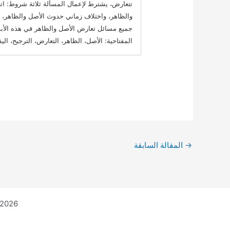
تتعارض، ﻳﺸﺘﺮط ﻹﻋﻤﺎل اﻟﻤﺴﺄﻟﺔ ﺛﻼﺛﺔ ﺷﺮوط: اﺗ
واﻟﻈﺎﻫﺮ، واﺧﺘﻼف زﻣﺎﻧﻲ ﺣﺪوث اﻷﺻﻞ واﻟﻈﺎﻫﺮ، ول
جميع مسائل تعارض الأصل والظاهر في هذه الأبوا
المفتاحية: الأصل، الظاهر، التعارض، الترجيح، ال
→
المقالة السابقة
pyright © 2026