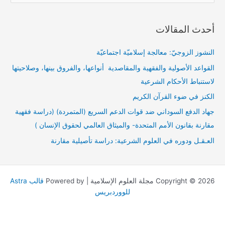
ل
ب
أحدث المقالات
ح
ث
النشوز الزوجيّ: معالجة إسلاميّة اجتماعيّة
ع
القواعد الأصولية والفقهية والمقاصدية أنواعها، والفروق بينها، وصلاحيتها
ن
لاستنباط الأحكام الشرعية
:
الكنز في ضوء القرآن الكريم
جهاد الدفع السوداني ضد قوات الدعم السريع (المتمردة) (دراسة فقهية
مقارنة بقانون الأمم المتحدة- والميثاق العالمي لحقوق الإنسان )
العـقـل ودوره في العلوم الشرعية: دراسة تأصيلية مقارنة
Copyright © 2026 مجلة العلوم الإسلامية | Powered by
قالب Astra
للووردبريس