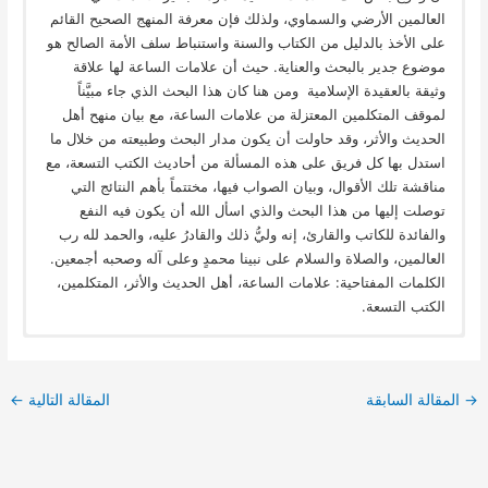
العالمين الأرضي والسماوي، ولذلك فإن معرفة المنهج الصحيح القائم
على الأخذ بالدليل من الكتاب والسنة واستنباط سلف الأمة الصالح هو
موضوع جدير بالبحث والعناية. حيث أن علامات الساعة لها علاقة
وثيقة بالعقيدة الإسلامية ومن هنا كان هذا البحث الذي جاء مبيَّناً
لموقف المتكلمين المعتزلة من علامات الساعة، مع بيان منهح أهل
الحديث والأثر، وقد حاولت أن يكون مدار البحث وطبيعته من خلال ما
استدل بها كل فريق على هذه المسألة من أحاديث الكتب التسعة، مع
مناقشة تلك الأقوال، وبيان الصواب فيها، مختتماً بأهم النتائج التي
توصلت إليها من هذا البحث والذي اسأل الله أن يكون فيه النفع
والفائدة للكاتب والقارئ، إنه وليُّ ذلك والقادرُ عليه، والحمد لله رب
العالمين، والصلاة والسلام على نبينا محمدٍ وعلى آله وصحبه أجمعين.
الكلمات المفتاحية: علامات الساعة، أهل الحديث والأثر، المتكلمين،
الكتب التسعة.
→
المقالة السابقة
المقالة التالية
←