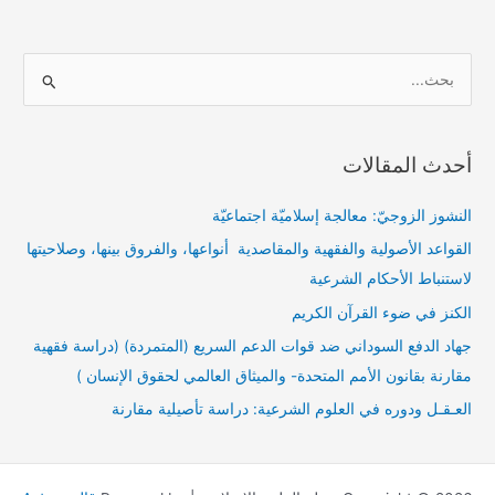
ا
ل
ب
أحدث المقالات
ح
ث
النشوز الزوجيّ: معالجة إسلاميّة اجتماعيّة
ع
القواعد الأصولية والفقهية والمقاصدية أنواعها، والفروق بينها، وصلاحيتها
ن
لاستنباط الأحكام الشرعية
:
الكنز في ضوء القرآن الكريم
جهاد الدفع السوداني ضد قوات الدعم السريع (المتمردة) (دراسة فقهية
مقارنة بقانون الأمم المتحدة- والميثاق العالمي لحقوق الإنسان )
العـقـل ودوره في العلوم الشرعية: دراسة تأصيلية مقارنة