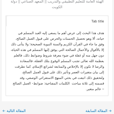
الهيئة العامة للتعليم التطبيقي والتدريب || المعهد الصناعي || دولة
الكويت
Tab title
هدف هذا البحث إلى عرض أهم ما يسعى إليه العبد المسلم في
حياته، ألا وهو تحصيل الحسنات والحرص على قبول العمل الصالح،
وفق ما جاء في القرآن الكريم والسنة النبوية الصحيحة؛ ولا يتأتى ذلك
إلا بالأقوال والأعمال الصالحة التي يوفق إليها المسلم في هذه الحياة،
دون جهل منه أو غفلة في ضوء معرفة شروط وضوابط ذلك، فالعلم
بعظمة الله تعالى تجنب المسلم الوقوع بتلك الغفلة، فالسعادة
والرضا لا تكون إلا بالإخلاص والمتابعة لشرائع الإسلام، كما تطرقت
إلى بيان متغيرات العصر وتأثير ذلك على قبول العمل الصالح،
ولتحقيق ذلك اتبعت في بحثي المنهج الاستقرائي الوصفي، وقد
قسمته إلى ثلاثة مباحث الكلمات المفتاحية: ضوابط- العمل الصالح
– عالم متغير.
→
المقالة السابقة
المقالة التالية
←