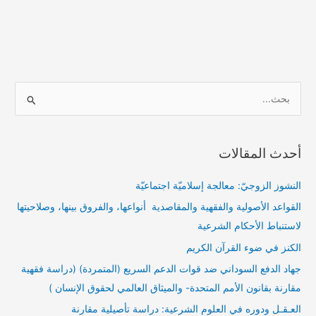
ا
ل
ب
أحدث المقالات
ح
ث
النشوز الزوجيّ: معالجة إسلاميّة اجتماعيّة
ع
القواعد الأصولية والفقهية والمقاصدية أنواعها، والفروق بينها، وصلاحيتها
ن
لاستنباط الأحكام الشرعية
:
الكنز في ضوء القرآن الكريم
جهاد الدفع السوداني ضد قوات الدعم السريع (المتمردة) (دراسة فقهية
مقارنة بقانون الأمم المتحدة- والميثاق العالمي لحقوق الإنسان )
العـقـل ودوره في العلوم الشرعية: دراسة تأصيلية مقارنة