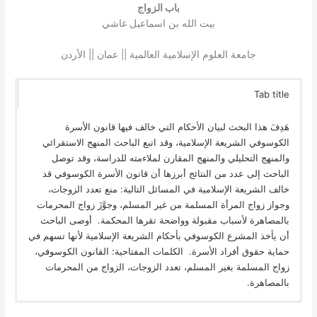
باب الزواج
بيت الله بن اسماعيل غاشي
جامعة العلوم الإسلامية العالمية || عمان || الأردن
Tab title
هَدِفَ هذا البحث لبيان الأحكام التي خالف فيها قانون الأسرة
الكوسوفي الشريعة الإسلامية، وقد اتبع الباحث المنهج الاستقرائي
والمنهج التحليلي والمنهج المقارن لملاءمته للدراسة، وقد توصل
الباحث إلى عدد من النتائج أبرزها أن قانون الأسرة الكوسوفي قد
خالف الشريعة الإسلامية في المسائل التالية: منع تعدد الزوجات،
وجواز زواج المرأة المسلمة من غير المسلم، وجوَّزَ زواج المحرمات
بالمصاهرة لأسباب مقبولة وواضحة تقرها المحكمة. أوصى الباحث
أن يأخذ المشرع الكوسوفي بأحكام الشريعة الإسلامية لأنها تسهم في
حماية حقوق أفراد الأسرة. الكلمات المفتاحية: القانون الكوسوفي،
زواج المسلمة بغير المسلم، تعدد الزوجات، الزواج من المحرمات
بالمصاهرة.