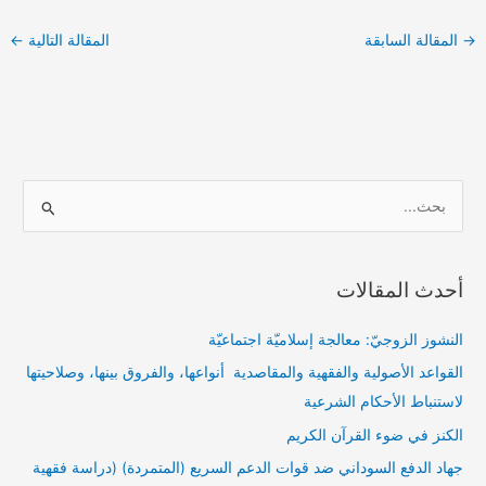
→
المقالة السابقة
المقالة التالية
←
ا
ل
ب
أحدث المقالات
ح
ث
النشوز الزوجيّ: معالجة إسلاميّة اجتماعيّة
ع
القواعد الأصولية والفقهية والمقاصدية أنواعها، والفروق بينها، وصلاحيتها
ن
لاستنباط الأحكام الشرعية
:
الكنز في ضوء القرآن الكريم
جهاد الدفع السوداني ضد قوات الدعم السريع (المتمردة) (دراسة فقهية