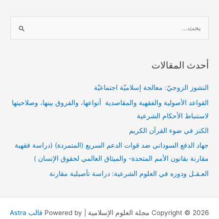
ا
ل
ب
أحدث المقالات
ح
ث
النشوز الزوجيّ: معالجة إسلاميّة اجتماعيّة
ع
القواعد الأصولية والفقهية والمقاصدية أنواعها، والفروق بينها، وصلاحيتها
ن
لاستنباط الأحكام الشرعية
:
الكنز في ضوء القرآن الكريم
جهاد الدفع السوداني ضد قوات الدعم السريع (المتمردة) (دراسة فقهية
مقارنة بقانون الأمم المتحدة- والميثاق العالمي لحقوق الإنسان )
العـقـل ودوره في العلوم الشرعية: دراسة تأصيلية مقارنة
Copyright © 2026 مجلة العلوم الإسلامية | Powered by
قالب Astra