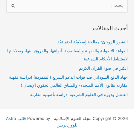
ا
ل
ب
أحدث المقالات
ح
ث
النشوز الزوجيّ: معالجة إسلاميّة اجتماعيّة
ع
القواعد الأصولية والفقهية والمقاصدية أنواعها، والفروق بينها، وصلاحيتها
ن
لاستنباط الأحكام الشرعية
:
الكنز في ضوء القرآن الكريم
جهاد الدفع السوداني ضد قوات الدعم السريع (المتمردة) (دراسة فقهية
مقارنة بقانون الأمم المتحدة- والميثاق العالمي لحقوق الإنسان )
العـقـل ودوره في العلوم الشرعية: دراسة تأصيلية مقارنة
Copyright © 2026 مجلة العلوم الإسلامية | Powered by
قالب Astra
للووردبريس