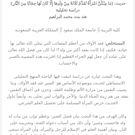
حديث: (مَا مِنْكُنَّ امْرَأَةٌ تُقَدِّمُ ثَلَاثَةً مِنْ وَلَدِهَا إِلَّا كَانَ لَهَا حِجَابًا مِنَ النَّارِ):
دراسة تحليلية
هند بنت محمد البراهيم
كلية التربية || جامعة الملك سعود || المملكة العربية السعودية
المستخلص:
فقد الأولاد من أعظم المصائب التي يبتلي الله تعالى بها
عباده، فكيف إذا كانت بفقد أكثر من ولد؟! لذا كان من فضل الله تعالى
على عباده أن جعل لهم الجزاء العظيم إذا اقترنت هذه المصيبة بالصبر
والاحتساب.
وهذا البحث عبارة عن دراسة اتبعت فيها الباحثة المنهج التحليلي
الاستنباطي لحديث موضوعه الأساس هو: الصبر عند فقد الأولاد، وما
يصيب النفس من مرارة الألم وظلمة الفقد، وحزن في أعماق النفس،
بفقد من هم زينة الحياة الدنيا، والأجر والثواب لمن تحلى به، وأيضاً تناول
الحديث حرص المرأة المسلمة على تحصيل العلم الشرعي.
وكان الهدف من هذا البحث بيان فضل الصبر، وعظم ثواب من مات له
ولد فاحتسب وصبر؛ وأن ذلك من أسباب دخوله الجنة، وتحريمه على
النار، وبيان أهمية العلم في الإسلام للرجل والمرأة، وأن المرأة تسعى