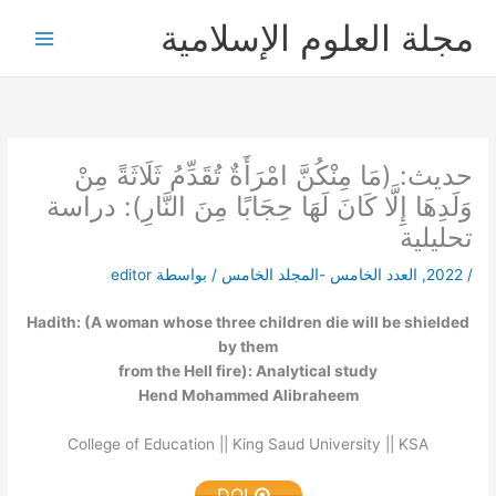
خطي
مجلة العلوم الإسلامية
لى
لمحتوى
حديث: (مَا مِنْكُنَّ امْرَأَةٌ تُقَدِّمُ ثَلَاثَةً مِنْ
وَلَدِهَا إِلَّا كَانَ لَهَا حِجَابًا مِنَ النَّارِ): دراسة
تحليلية
/
2022
,
العدد الخامس -المجلد الخامس
/ بواسطة
editor
Hadith: (A woman whose three children die will be shielded
by them
from the Hell fire): Analytical study
Hend Mohammed Alibraheem
College of Education || King Saud University || KSA
DOI