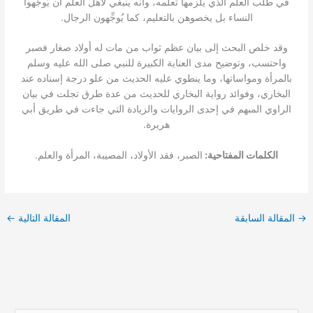
في طلب العلم الذي يلزمها تعلمه، وأنه ينبغي لأهل العلم أن يُوجِّهوا
النساء بل يخصوهن بالتعليم، كما يُوجِّهون الرجال.
وقد خلص البحث إلى بيان عظم ثواب من مات له أولاد صغار فصبر
واحتسب، وتوضيح مدى العناية الكبيرة للنبي صلى الله عليه وسلم
بالمرأة ومواساتها، وما ينطوي عليه الحديث من علو درجة إسناده عند
البخاري، وفوائد رواية البخاري للحديث من عدة طرق تجلت في بيان
الراوي المبهم في إحدى الروايات والزيادة التي جاءت في طريق أبي
هريرة.
الكلمات المفتاحية:
الصبر، فقد الأولاد، المصيبة، المرأة والعلم.
→
المقالة السابقة
المقالة التالية
←