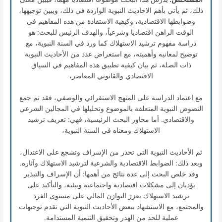
ذلك، ثم يأتي بأهم الاحاديث النبوية الواردة في ذلك، ويبين توجيهها،
وضوابطها الاقتصادية، وكيفية الاستفادة من هذه المفاهيم في
الوقت الراهن اقتصاديا وشرعياً، والهدف الرئيس للبحث: هو
دراسة مفهوم ترشيد الاستهلاك كما ورد في السنة النبوية، مع
توضيح لمعانيه وأهميته، مع استعراض عدد من الأحاديث النبوية
ذات الصلة، ثم بيان كيفية تطبيق هذه المفاهيم في السياق
الاقتصادي والقانوني المعاصر،
مع اعتماد الدراسة على المنهج الاستقرائي والوصفي، فقد تم جمع
النصوص النبوية المتعلقة بالموضوع وتحليلها في المجالين الشرعي
والاقتصادي. أما محاور البحث الرئيسية، فهي: تعريف ترشيد
الاستهلاك ومعناه في السنة النبوية،
ثم الأحاديث النبوية التي تحذر من الإسراف وتشجع على الاعتدال،
وبعد ذلك: الضوابط الاقتصادية والشرعية لترشيد الاستهلاك وآثاره.
وقد خلص البحث إلى عدة نتائج من أهمها: أن الإسراف والتبذير
يؤديان إلى مشكلات اقتصادية واجتماعية وبيئية، والتأكيد على
ترشيد الاستهلاك يعزز التوازن المالي على مستوى الفرد
والمجتمع، مع الاستشهاد ببعض الأحاديث النبوية التي تقدم توجيهات
عملية للحد من الهدر وتحقيق التنمية المستدامة.