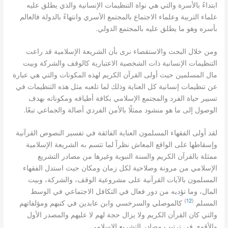
ابتداءً بالأسرة والتي هي نواة التنظيمات الإنسانية والذي يطلق عليه
علماء التربية وعلماء الاجتماع بالمجتمع الأسري وانتهاءً بالدولة فالعالم
.
بأسره وهو ما يطلق عليه بالمجتمع الدولي
ومن خلال البحث والاستقصاء نرى بأن الشريعة الإسلامية قد راعت
التنظيمات الإنسانية ذات الشخصية الاعتبارية كالوقف والشركة وبيت
مال المسلمين حيث أولى القرآن الكريم لهذه المكونات والتي هي عبارة
عن تنظيمات إنسانية كل العناية وذلك لما تلعبه مثل هذه التنظيمات في
تسيير حياة الفرد والمجتمع الإسلامي بكافة أطيافه ومكوناته بهدف
.
الوصول إلى ما هو منشود ممثلًا بالأمن الفردي أصالة والجماعي تبعًا
لقد أولى الفقهاء المسلمون العناية الفائقة في تفسير النصوص القرآنية
وإسقاطها على الواقع المعاش نظراً لما تتسم به الشريعة الإسلامية
ممثلة بالقرآن الكريم والسنة النبوية وغيرها من مصادر التشريع
الإسلامي من مرونة وصلاحية لكل زمان ومكان حيث استدل الفقهاء
المسلمون بالآيات القرآنية على مشروعية الوقف، والشركة، وبيت
المال، وما تؤديه من دور فعال في التكافل الاجتماعي في الوسط
)
12
(
المسلم
كالموصلي والسرخسي وابن عابدين في كتبهم ومؤلفاتهم
والتي كان القرآن الكريم ولا يزال حجة لهم لا عليهم والمصدر الأول
.
والأقوى في ترتيب مصادر التشريع الإسلامي