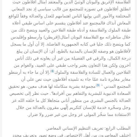
الفلاسفة الإغريق واليونان الوثنيّ الدين والمعتقد أمثال افلاطون حيث
انطلق أفلاطون في تصوره للمجتمع من قالب سياسي إذ نجد المعاني
المختلفة والأمور التي يوليها الناس اهتمامهم للعدل والعدالة وفقاً للواقع
المعاش آنذاك فالمجتمع عند أفلاطون ينقسم على اساس طبقي أعلاه
طبقة الملوك والفلاسفة و أدناه طبقة الفلاحين والعبيد ويتضح ذلك من
)
(
خلال مناظراته مع الفلاسفة اليونان أمثال
إقريطن
وأرسطو وإقليدس
.
كما ويتضح ذلك جليا في كتابه الجمهورية الفاضلة
إلا أن أول ما يسجل
:
لأفلاطون هو وصفه للإنسان بالمدنية بالطبع، أي
أن الإنسان لن يبلغ
درجة الكمال، والرقي في الفضيلة من غير أن يعاونه في ذلك أناس
آخرون ولكن هذا التعاون يعتبر واجب طبقي على العبيد، والعوام من
)
8
(
.
الفلاحين والعمال للسادة والفلاسفة والملوك
إلا أن ما جاء به أرسطو
مغاير مغايرة تامة عمّا جاء به تلميذه أفلاطون حيث نص على أن
)
9
(
”
المجتمع المدني
مجموعة بشرية متكاملة لها هدف معين، هو تحقيق
“.
السعادة الدنيوية للبشرية والتفاهم بين أفرادها
حيث نظر إلى تخصيص
العدالة بالجنس البشري من منظور أناني متجاهلا كل ما خلقه الله عز
وجل وسخّره خدمة للإنسان كتكريم إلّهي مقرون بالعدالة من خلال
.
الاستفادة مما سخّر المولى عز وجل من غير ضرر ولا ضرار
.
:
المطلب الرابع
تعريف التنظيم الإنساني المعاصر
اختلف المعاصرون من أهل الاختصاص في وضع تصور وتعريف محدد