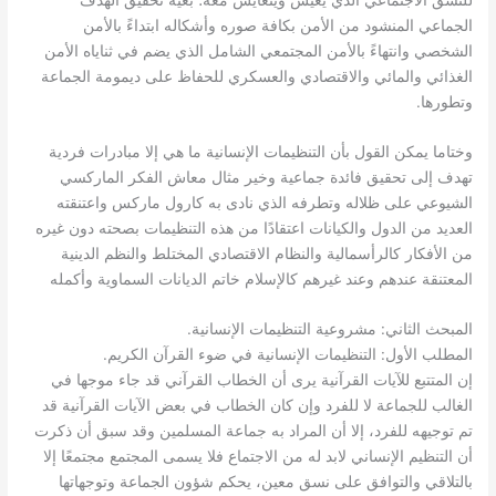
للنسق الاجتماعي الذي يعيش ويتعايش معه؛ بغية تحقيق الهدف
الجماعي المنشود من الأمن بكافة صوره وأشكاله ابتداءً بالأمن
الشخصي وانتهاءً بالأمن المجتمعي الشامل الذي يضم في ثناياه الأمن
الغذائي والمائي والاقتصادي والعسكري للحفاظ على ديمومة الجماعة
.
وتطورها
وختاما يمكن القول بأن التنظيمات الإنسانية ما هي إلا مبادرات فردية
تهدف إلى تحقيق فائدة جماعية وخير مثال معاش الفكر الماركسي
الشيوعي على ظلاله وتطرفه الذي نادى به كارول ماركس واعتنقته
العديد من الدول والكيانات اعتقادًا من هذه التنظيمات بصحته دون غيره
من الأفكار كالرأسمالية والنظام الاقتصادي المختلط والنظم الدينية
المعتنقة عندهم وعند غيرهم كالإسلام خاتم الديانات السماوية وأكمله
.
:
المبحث الثاني
مشروعية التنظيمات الإنسانية
.
:
المطلب الأول
التنظيمات الإنسانية في ضوء القرآن الكريم
إن المتتبع للآيات القرآنية يرى أن الخطاب القرآني قد جاء موجها في
الغالب للجماعة لا للفرد وإن كان الخطاب في بعض الآيات القرآنية قد
تم توجيهه للفرد، إلا أن المراد به جماعة المسلمين وقد سبق أن ذكرت
أن التنظيم الإنساني لابد له من الاجتماع فلا يسمى المجتمع مجتمعًا إلا
بالتلاقي والتوافق على نسق معين، يحكم شؤون الجماعة وتوجهاتها