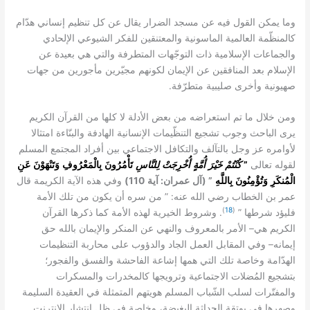
وما يمكن القول فيه عن مسجد الضرار يقال عن كل تنظيم إنساني هدّام
كالمنظّمة العالمية الماسونية والمعتنقين للفكر الشيوعي الإلحادي
والجماعات الإسلامية ذات التوجّهات المتطرفة والتي هي بعيدة عن
الإسلام بعد المنافقين عن الإيمان لكونهم مجيّرين مأجورين من جهات
.
صهيونية وأخرى صليبية متطرّفة
ومن خلال ما تم استعراضه من بعض الأدلة لا كلها من القرآن الكريم
يرى الباحث وجوب تشجيع التنظّيمات الإنسانية الهادفة والبنّاءة امتثالا
لأوامره عز وجل بالتآلف والتكافل الاجتماعي بين أفراد المجتمع المسلم
”
لقوله تعالى
كُنْتُمْ خَيْرَ أُمَّةٍ أُخْرِجَتْ لِلنَّاسِ
تَأْمُرُونَ بِالْمَعْرُوفِ وَتَنْهَوْنَ عَنِ
110)
:
” (
الْمُنكَرِ وَتُؤْمِنُونَ بِاللَّهِ
آل عمران
آية
وفي هذه الآية الكريمة قال
: ”
عمر بن الخطاب رضي الله عنه
من سره أن يكون من تلك الأمة
)
18
(
.
”
فليؤد شرطها
وشروط الخيرية لهذه الأمة كما ذكرها القرآن
–
الكريم هي
الأمر بالمعروف والنهي عن المنكر والإيمان بالله حق
–
إيمانه
وفي المقابل العمل الجاد والدؤوب على محاربة التنظيمات
الهدّامة وخاصة تلك التي همها إشاعة الفاحشة والفسق والفجور؛
بتشجيع المُضلات الاجتماعية وترويجها كالمخدرات والمسكرات
والمفتّرات لسلب الشّباب المسلم هويتهم المتمثلة في العقيدة السليمة
وصهرها في بوتقة الحداثة البغيضة
،
وخاصة في ظل انتشار الإنترنت