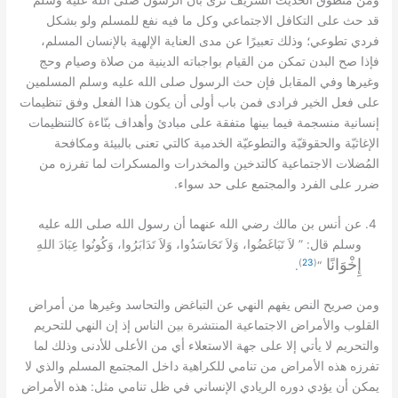
ومن منطوق الحديث الشريف نرى بأن الرسول صلى الله عليه وسلم
قد حث على التكافل الاجتماعي وكل ما فيه نفع للمسلم ولو بشكل
فردي تطوعي؛ وذلك تعبيرًا عن مدى العناية الإلهية بالإنسان المسلم،
فإذا صح البدن تمكن من القيام بواجباته الدينية من صلاة وصيام وحج
وغيرها وفي المقابل فإن حث الرسول صلى الله عليه وسلم المسلمين
على فعل الخير فرادى فمن باب أولى أن يكون هذا الفعل وفق تنظيمات
إنسانية منسجمة فيما بينها متفقة على مبادئ وأهداف بنّاءة كالتنظيمات
الإغاثيّة والحقوقيّة والتطوعيّة الخدمية كالتي تعنى بالبيئة ومكافحة
المُضلات الاجتماعية كالتدخين والمخدرات والمسكرات لما تفرزه من
.
ضرر على الفرد والمجتمع على حد سواء
عن أنس بن مالك رضي الله عنهما أن رسول الله صلى الله عليه
: ”
وسلم قال
لاَ تَبَاغَضُوا، وَلاَ تَحَاسَدُوا، وَلاَ تَدَابَرُوا، وَكُونُوا عِبَادَ اللهِ
إِخْوَانًا
)
23
(
.
“
ومن صريح النص يفهم النهي عن التباغض والتحاسد وغيرها من أمراض
القلوب والأمراض الاجتماعية المنتشرة بين الناس إذ إن النهي للتحريم
والتحريم لا يأتي إلا على جهة الاستعلاء أي من الأعلى للأدنى وذلك لما
تفرزه هذه الأمراض من تنامي للكراهية داخل المجتمع المسلم والذي لا
:
يمكن أن يؤدي دوره الريادي الإنساني في ظل تنامي مثل
هذه الأمراض