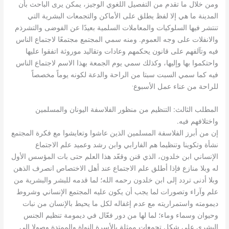
ومن خلال ما تقدم من التفصيل اللغوي الوجيز، يمكن يرى الباحث بأن
المدينة ما هي إلا لفظ يطلق على الأماكن والتجمعات البشرية التي
تنتشر فيها السلوكيات والمعاملات السلمية بعيدًا عن الفوضى والتشرذم
.
والانفلات على وجه العموم
ومنه سمي المجتمع مجتمعًا لاجتماع الناس
فيه وتآلفهم على قانون يحكمهم وعادات وتقاليد موروثة اتفقوا عليها
واحتكموا بها وإليها، وكذلك سمي يوم الجمعة بهذا الاسم لاجتماع الناس
فيه كما سمي السبت سبتا من الراحة والدعة لكونه يوماً مخصصاً
.
للراحة من عناء عمل الأسبوع
:
المطلب الثالث
التنظيم من منظور الفلاسفة اليونان والمسلمين
.
واختلافهم فيه
إن من أبرز الفلاسفة المسلمين الذين عاشوا وتعايشوا مع فكرة المجتمع
نشأة وتكوينا وتنظيما هم الفارابي وابن رشد وعميد علم الاجتماع
الإنساني ابن خلدون، الذي قنن وقعّد هذا العلم حتى بات المؤسس الأول
له وبلا منازع فإذا أطلق علم الاجتماع عند أهل الاختصاص انصرف الذهن
وبلا أدنى تردد إلى ابن خلدون رحمه الله؛ لما قدمه للبشر والبشرية من
علم وآراء وتصورات لما يجب أن يكون عليه المجتمع الإنساني وشروط
ديمومته واستمراريته مع عدم إغفاله لكل ما يحيط بالإنسان من نبات
وحيوان وسماء وماء؛ لما لها من دور فعّال في ديمومة تنظيم الجنس
البشري على شكل تجمعات ممثلة بالأسرة النواة والممتدة وصولا إلى