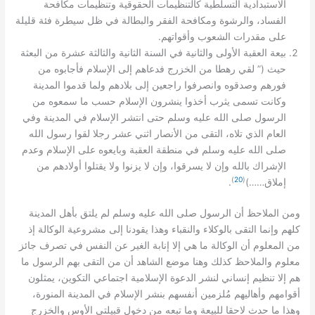
الاستبدادية التسلّطية كالتنظيمات الحقوقية وتنظيمات مكافحة
الفساد
،
والرشوة ومكافحة الفقر والبطالة في ظل سيطرة فئة قليلة
.
على مقدرات الشعوب وأقواتهم
بيعة العقبة الأولى والثانية في السنة الثانية والثالثة عشرة من البعثة
(”
حيث
لقي رهطا من الخزرج فدعاهم إلى الإسلام فأجابوه من
فورهم وصدقوه وانصرفوا راجعين إلى بلادهم ولما قدموا المدينة
وكانت تسمى يثرب أخذوا ينشرون الإسلام حسب ما سمعوه من
الرسول صلى الله عليه وسلم حتى انتشر الإسلام في المدينة وفي
العام الذي تلاه، التقى من الأنصار اثني عشر رجلا لقوا رسول الله
صلى الله عليه وسلم في منطقة العقبة وبايعوه على الإسلام وعدم
الإشراك بالله وإن لا يسرقوا، وإن لا يزنوا ولا يقتلوا أولادهم من
)
20
(
.
……)
إملاق
ومن الملاحظ أن الرسول صلى الله عليه وسلم لم يلتق بأهل المدينة
كلهم وإنما التقى بالوكلاء والنقباء وهذا يقودنا إلى مشروعية الوكالة إذ
من المعلوم أن الوكالة ما هي إلا إنابة الغير عن النفس في تصرف جائز
معلوم والملاحظ كذلك وهنا موضع الشاهد أن من التقى بهم الرسول ما
هم إلا تنظيم إنساني لنشر الدعوة الإسلامية اجتماعي التكوين، يمثلون
أقوامهم وأهاليهم مُلزمين أنفسهم بنشر الإسلام في المدينة المنورة،
وهذا ما حدث لاحقا للبيعة وما تبعه من دخول قبيلتي الأوس والخزرج