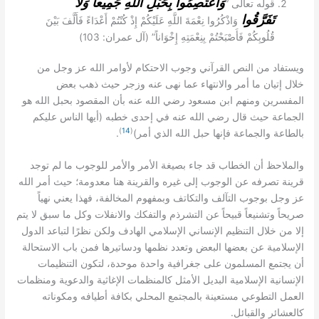
وَاعْتَصِمُوا بِحَبْلِ اللَّهِ جَمِيعاً وَلا
“
قوله تعالى
تَفَرَّقُوا
وَاذْكُرُوا نِعْمَةَ اللَّهِ عَلَيْكُمْ إِذْ كُنْتُمْ أَعْدَاءً فَأَلَّفَ بَيْنَ
: 103)
” (
قُلُوبِكُمْ فَأَصْبَحْتُمْ بِنِعْمَتِهِ إِخْوَاناً
آل عمران
ويستفاد من النص القرآني وجوب الاحتكام لأوامر الله عز وجل من
خلال إتيان ما أمر والانتهاء عما نهى عنه وزجر حيث ذهب بعض
المفسرين ومنهم ابن مسعود رضي الله عنه بأن المقصود بحبل الله هو
(
الجماعة حيث قال رضي الله عنه في إحدى خطبه
أيها الناس عليكم
)
14
(
.
)
بالطاعة والجماعة فإنها حبل الله الذي أمر
والملاحظ أن الخطاب قد جاء بصيغة الأمر والأمر للوجوب ما لم توجد
قرينة تصرفه عن الوجوب إلى غيره والقرينة هنا معدومة؛ حيث أمر الله
عز وجل بوجوب التآلف والتكاتف وبمفهوم المخالفة، فهذا يعني نهياً
صريحاً وتشنيعاً قبيحاً عن التشرذم والتفكك والانفلات وكل ما سبق لا يتم
إلا من خلال التنظيم الإنساني الإسلامي الهادف ولكن نظرًا لتباعد الدول
الإسلامية عن بعضها البعض وتعدد نظمها ودساتيرها فمن باب الاستحالة
أن يجتمع المسلمون على جغرافية واحدة موحدة، لتكون التنظيمات
الإنسانية الإسلامية البديل الأمثل كالمنظمات الإغاثية والدعوية ومنظمات
العمل التطوعي مستعينة بالمجتمع المحلي بكافة أطيافه ومكوناته
.
كالعشائر والقبائل