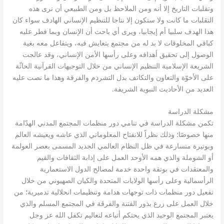
وتقلبات التاريخ إلا أنه ومن الملاحظ بل ومن الطبيعي أن نرى هذه
التقلبات ما كانت ولا ستكون إلا نتاجا للتنظيم الإنساني الهادف سواء كان
هذا الهدف سلبيا أم إيجابيا، ويرى أي باحث أن الإنسان وبما فطر عليه
كباقي المخلوقات لا بد له من مجتمع يتعايش فيه، ويتفاعل معه بغية
الوصول إلى تحقيق أهدافه وعلى رأسها الأمن الإنساني، وقد عالجت
الشريعة الإسلامية التنظيم الإنساني من خلال التوجيهات القرآنية الحاثّة
على الأخوّة والتعاون والتكاتف بدل التشرذم والفرقة وهذا ما نصت عليه
.
العديد من الأحاديث النبوية الشريفة
مشكلة الدراسة
تكمن مشكلة الدراسة في تنامي دور منظمات المجتمع المدني الهدّامة
منها خصوصًا؛ وذلك نظراً للانفتاح المعلوماتي الذي عاشه ويعيشه العالم
وبوتيرة متسارعة في ظل النظام العالمي الجديد المسمى بعصر العولمة
أو الشوملة والذي همه الأوحد العمل على إذابة الثقافات والقيم
والمعتقدات في بوتقة واحدة خدمة لمصالح الدول الاستعمارية
الرأسمالية وعلى رأسها الولايات المتحدة والكيان الصهيوني من خلال
تفعيل دور منظمات ذات توجهات هدامة وتنظيمات انحلالية تدميرية؛ من
خلال العمل على زرع بذور الفتنة والفرقة في المجتمع المسلم والذي
يعتبر المجتمع الوحيد الذي يحتكم أتباعه لتعاليم تكفل الله عز وجل