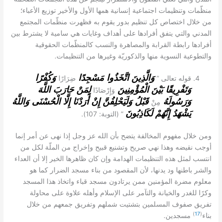
منظّمات وتنظيمات اجتماعية إنسانية همها الأول والأخير توزيع الأعباء؛
من خلال اختصاص كل تنظيم بدور يقوم به فظهرت منظّمات المجتمع
المدني والتي يتفق أفرادها على أهداف وغايات هي سامية لا يشترط بين
أفرادها رابطة القرابة والمصاهرة والنسب كالمنظّمات الحقوقية
.
والتطوعية النسوية منها والذكوريّة وغيرها من التنظيمات
وَالَّذِينَ اتَّخَذُوا مَسْجِدًا
وَكُفْرًا
”
قوله تعالى
ضِرَارًا
وَتَفْرِيقًا بَيْنَ الْمُؤْمِنِينَ
لِمَنْ حَارَبَ اللَّهَ
وَإِرْصَادًا
وَرَسُولَهُ
قَبْلُ وَلَيَحْلِفُنَّ إِنْ أَرَدْنَا إِلَّا الْحُسْنَى وَاللَّهُ
مِنْ
يَشْهَدُ إِنَّهُمْ لَكَاذِبُونَ
: 107).
” (
التوبة
ومن خلال مفهوم المخالفة يتضح بأن الله عز وجل إذا نهى عن أمر إنما
أوجب نقيضه وهذا نهي صريح وتشنيع قبيح وإخراج من الملّة لكل من
انتسب لمثل هذه التنظيمات الهدامة وإن كان ظاهرها الخير إلا أن العداء
والشر باطنها ود يدنها، لأن المقصود من بناء مسجد الضرار كما هو
معلوم مضرة المؤمنين ممن يرتادون مسجد قباء واتخاذ هذا المسجد
وكرًا للغدر والخيانة والتآمر على الإسلام وأهله علاوة على محاولة
تفريق صفوف المسلمين بتشتيت شملهم وتفريق جمعهم من خلال
)
17
(
.
بناء
مسجدين