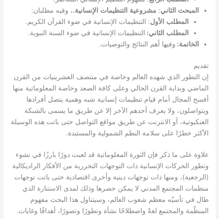
:
.
:
المبحث الثاني
مشروعية التنظيمات الإنسانية
، وفيه مطلبان
.
:
المطلب الأول
التنظيمات الإنسانية في ضوء القرآن الكريم
.
:
المطلب الثاني
التنظيمات الإنسانية في ضوء السنة النبوية
.
:
الخاتمة
وفيها أهم النتائج والتوصيات
تقديم
إن التطور الذي شهده العالم وخاصة في منتصف العشرينيات من القرن
الماضي وبداية القرن الحالي وعلى كافة الصعد وخاصة المعلوماتية منها
أفسح المجال أمام قيام تنظيمات إنسانية شبه وهمية يتصل أفرادها
ويتواصلون، ولا يعرف أحدهم الآخر إلا عن طريق ما يسمى بالشبكة
العنكبوتية، أو الانترنت عن طريق مواقع التواصل حتى باتت هذه الوسيلة
.
الأكثر خطرًا على سلامة النظم الشمولية والمستبدة
علاوة على ما ذكر فإن الثورة المعلوماتية قد لعبت دورًا بارزًا في نشوء
وتطور الحركات الإنسانية ذات التوجهات التحررية من الأفكار الراديكالية
)
(
الرجعية
، ومنها ذات توجهات دينية وأخرى اقتصادية حتى باتت توجهات
منظمات المجتمع المدني لا يمكن حصرها وذلك لمدى الاستنارة الذي
طال في تأسيّه معظم شعوب العالم، وسيتناول هذا البحث مفهوم
.
المنظّمة والمجتمع لغةً واصطلاحًا نشأة وتطورًا وتصورًا، أهدافًا وغايات