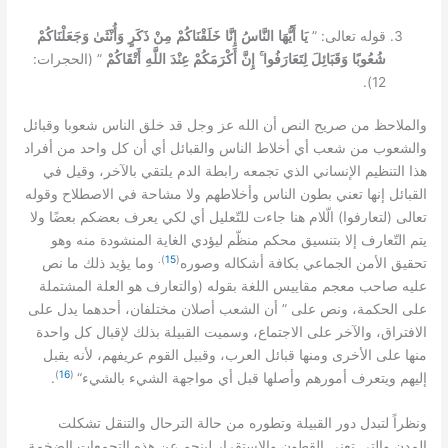
: ”
قوله تعالى
يَا أَيُّهَا النَّاسُ
إِنَّا خَلَقْنَاكُمْ مِنْ ذَكَرٍ وَأُنْثَىٰ وَجَعَلْنَاكُمْ
:
” (
شُعُوبًا
وَقَبَائِلَ لِتَعَارَفُوا ۚ إِنَّ أَكْرَمَكُمْ عِنْدَ اللَّهِ أَتْقَاكُمْ
الحجرات
12).
والملاحظ من صريح النص أن الله عز وجل قد خلق الناس شعوبا وقبائل
والشعوب من شعب أي أخلاط الناس والقبائل أي أن كل واحد من أفراد
هذا التنظيم الإنساني الذي تجمعه رابطة الدم يلتقي بالآخر، وقيل في
القبائل إنها تعني بطون الناس وأخلاطهم ولا مشاحة في الاصطلاح وقوله
)
(
تعالى
لتعارفوا
الّلام هنا جاءت للتّعليل أي لكي يعرف بعضكم بعضًا ولا
يتم التّعارف إلا بتنسيق محكم منظّم ليؤدي الغاية المنشودة منه وهو
.
)
15
(
تحقيق الأمن الجماعي بكافة أشكاله وصوره
وما يؤيد ذلك ما نص
(
عليه صاحب معجم مقاييس اللغة بقوله
والتعارف هو العلة المشتملة
”
على الحكمة، ونص على
أن الشعب أصلان مختلفان، أحدهما يدل على
الافتراق، والآخر على الاجتماع، وسميت القبيلة بذلك لإقبال كل واحدة
منها على الأخرى ومنها قبائل العرب، وقبيل القوم عريفهم، لأنه يقبل
)
16
(
.
“
إليهم ويتعرف أمورهم وأصلها قبل أي مواجهة الشيء بالشيء
ونظراً لتبدل دور القبيلة وتطوره من حالة الترحال والتنقل تشكلت
المدن والتي تعني القطون والاستقرار لينجم عن هذه التجمعات الضخمة