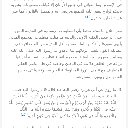
في الإسلام، وما القبائل في جميع الأزمان إلا كيانات وتنظيمات بشرية
تحتكم لوازع يتفق عليه الجميع ويرتضي به والمتمثل بالقانون كما عبر
)
21
(
.
عن ذلك ابن خلدون
ومن خلال ما تقدم نلحظ بأن التنظيمات الإنسانية في المدينة المنورة
على إثر بيعتي العقبة الأولى والثانية قد مثلت منظّمات المجتمع المدني
بأبهى صورها وأشكالها؛ لما اتسم به أهل المدينة من المصداقية في
مطابقة القول للعمل بوفائهم لما عاهدوا به رسول الله صلى الله عليه
وسلم وبمفهوم المخالفة فإنه يحرم إنشاء تنظيمات إنسانية أهدافها
براقة في الظاهر هدّامة في الباطن وخاصة في ظل تنامي الفكر
المتطرف مع تنامي الثورة المعلوماتية الغير مسبوقة والتي يعيشها
.
العالم الآن وبوتيرة متسارعة
:
ما روي عن أبي هريرة رضي الله عنه قال
قال رسول الله صلى
: “
الله عليه وسلم
مَنْ نَفَّسَ عَنْ مُؤْمِنٍ كُرْبَةً مِنْ كُرَبِ الدُّنْيَا نَفَّسَ
اللَّهُ عَنْهُ كُرْبَةً مِنْ كُرَبِ يَوْمِ الْقِيَامَةِ وَمَنْ يَسَّرَ عَلَى مُعْسِرٍ يَسَّرَ اللَّهُ
عَلَيْهِ فِي الدُّنْيَا وَالْآخِرَةِ وَمَنْ سَتَرَ مُسْلِمًا سَتَرَهُ اللَّهُ فِي الدُّنْيَا
)
22
(
.
“
وَالْآخِرَةِ وَاللَّهُ فِي عَوْنِ الْعَبْدِ مَا كَانَ الْعَبْدُ فِي عَوْنِ أَخِيهِ