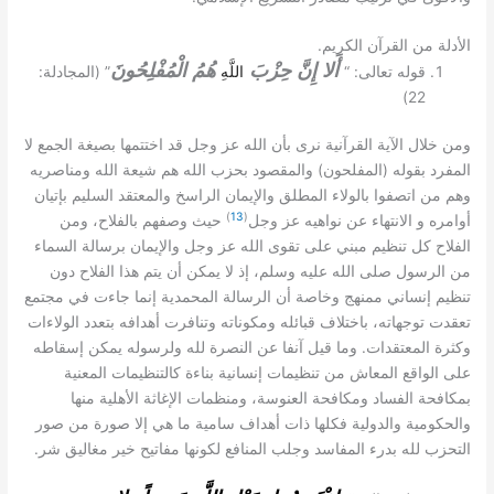
.
الأدلة من القرآن الكريم
أَلا إِنَّ حِزْبَ
هُمُ الْمُفْلِحُونَ
:
” (
: “
قوله تعالى
اللَّهِ
المجادلة
22)
ومن خلال الآية القرآنية نرى بأن الله عز وجل قد اختتمها بصيغة الجمع لا
)
(
المفرد بقوله
المفلحون
والمقصود بحزب الله هم شيعة الله ومناصريه
وهم من اتصفوا بالولاء المطلق والإيمان الراسخ والمعتقد السليم بإتيان
)
13
(
أوامره و الانتهاء عن نواهيه عز وجل
حيث وصفهم بالفلاح
،
ومن
الفلاح كل تنظيم مبني على تقوى الله عز وجل والإيمان برسالة السماء
من الرسول صلى الله عليه وسلم، إذ لا يمكن أن يتم هذا الفلاح دون
تنظيم إنساني ممنهج وخاصة أن الرسالة المحمدية إنما جاءت في مجتمع
تعقدت توجهاته، باختلاف قبائله ومكوناته وتنافرت أهدافه بتعدد الولاءات
.
وكثرة المعتقدات
وما قيل آنفا عن النصرة لله ولرسوله يمكن إسقاطه
على الواقع المعاش من تنظيمات إنسانية بناءة كالتنظيمات المعنية
بمكافحة الفساد ومكافحة العنوسة، ومنظمات الإغاثة الأهلية منها
والحكومية والدولية فكلها ذات أهداف سامية ما هي إلا صورة من صور
.
التحزب لله بدرء المفاسد وجلب المنافع لكونها مفاتيح خير مغاليق شر