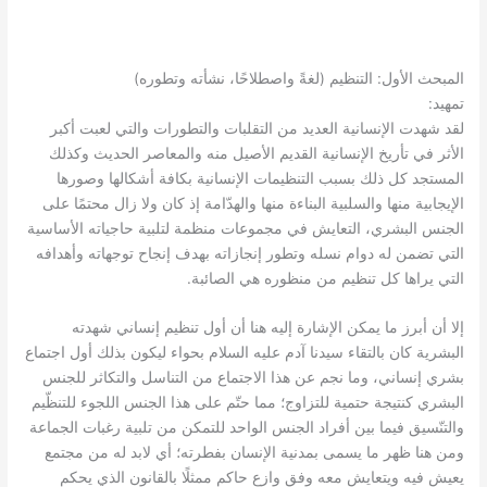
)
(
:
المبحث الأول
التنظيم
لغةً واصطلاحًا، نشأته وتطوره
:
تمهيد
لقد شهدت الإنسانية العديد من التقلبات والتطورات والتي لعبت أكبر
الأثر في تأريخ الإنسانية القديم الأصيل منه والمعاصر الحديث وكذلك
المستجد كل ذلك بسبب التنظيمات الإنسانية بكافة أشكالها وصورها
الإيجابية منها والسلبية البناءة منها والهدّامة إذ كان ولا زال محتمًا على
الجنس البشري، التعايش في مجموعات منظمة لتلبية حاجياته الأساسية
التي تضمن له دوام نسله وتطور إنجازاته بهدف إنجاح توجهاته وأهدافه
.
التي يراها كل تنظيم من منظوره هي الصائبة
إلا أن أبرز ما يمكن الإشارة إليه هنا أن أول تنظيم إنساني شهدته
البشرية كان بالتقاء سيدنا آدم عليه السلام بحواء ليكون بذلك أول اجتماع
بشري إنساني، وما نجم عن هذا الاجتماع من التناسل والتكاثر للجنس
البشري كنتيجة حتمية للتزاوج؛ مما حتّم على هذا الجنس اللجوء للتنظّيم
والتنّسيق فيما بين أفراد الجنس الواحد للتمكن من تلبية رغبات الجماعة
ومن هنا ظهر ما يسمى بمدنية الإنسان بفطرته؛ أي لابد له من مجتمع
يعيش فيه ويتعايش معه وفق وازع حاكم ممثلًا بالقانون الذي يحكم