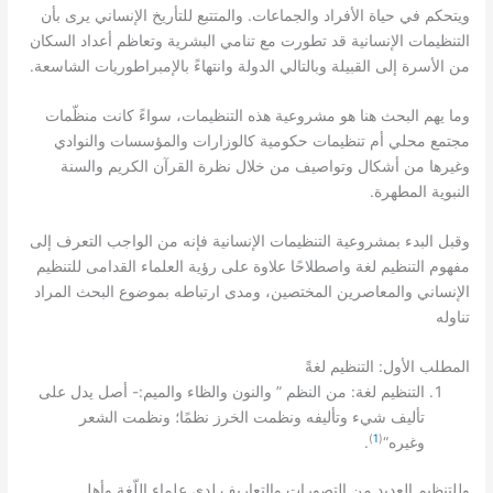
.
ويتحكم في حياة الأفراد والجماعات
والمتتبع للتأريخ الإنساني يرى بأن
التنظيمات الإنسانية قد تطورت مع تنامي البشرية وتعاظم أعداد السكان
.
من الأسرة إلى القبيلة وبالتالي الدولة وانتهاءً بالإمبراطوريات الشاسعة
وما يهم البحث هنا هو مشروعية هذه التنظيمات، سواءً كانت منظّمات
مجتمع محلي أم تنظيمات حكومية كالوزارات والمؤسسات والنوادي
وغيرها من أشكال وتواصيف من خلال نظرة القرآن الكريم والسنة
.
النبوية المطهرة
وقبل البدء بمشروعية التنظيمات الإنسانية فإنه من الواجب التعرف إلى
مفهوم التنظيم لغة واصطلاحًا علاوة على رؤية العلماء القدامى للتنظيم
الإنساني والمعاصرين المختصين، ومدى ارتباطه بموضوع البحث المراد
تناوله
:
المطلب الأول
التنظيم لغةً
:-
”
:
التنظيم لغة
من النظم
والنون والظاء والميم
أصل يدل على
تأليف شيء وتأليفه ونظمت الخرز نظمًا؛ ونظمت الشعر
)
1
(
.
“
وغيره
وللتنظيم العديد من التصورات والتعاريف لدى علماء اللّغة وأهل