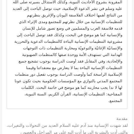
المقرونة بشروح الأحاديث النبوية، وكذلك الاستدلال بسيرته صلى الله
عليه وسلم في نشر الدعوة الإسلامية، حيث توصل الباحث إلى العديد
من النتائج أهمها اختلاف الفلاسفة اليونان والإغريق بنظرتهم
للتنظيمات الإنسانية من خلال نظرتهم للمجتمع ومدى الإثراء الذي
قدمه فلاسفة العرب والمسلمين في وضع تصور شامل للإنسان
والإنسانية كما هو موضح في البحث، وكذلك فقد توصل الباحث إلى
مشروعية التنظيمات الإنسانية البناءة كالتنظيمات الدعوية والتحررية
والإنسانيّة الإغاثيّة والتوعويّة ومحاربة التنظيمات ذات التوجهات
الهدامة التي تستهدف الأمة ووحدة صفها كالمنظمات الصهيونية
والإلحادية، وفي المقابل فقد أوصت الدراسة بوجوب تشجيع جميع
التنظيمات الإنسانية البناءة بما لا يتعارض مع معتقداتنا وقيمنا
الإسلامية الراسخة كما وأوصت الدراسة بوجوب تفعيل دور منظمات
المجتمع المدني بالتوازي مع المؤسسات الحكومية بحيث تكون عونا
لها لا ندا يجب محاربته كما هو موضح في خاتمة البحث. الكلمات
المفتاحية: التنظيمات الإنسانية، القرآن الكريم، السنة النبوية،
المجتمع.
مقدمة
لقد شهدت الإنسانية منذ آدم عليه السلام العديد من التحولات والتغيرات،
والتي أدت بالبشرية إلى ما أدت إليه على مر المراحل والعصور،