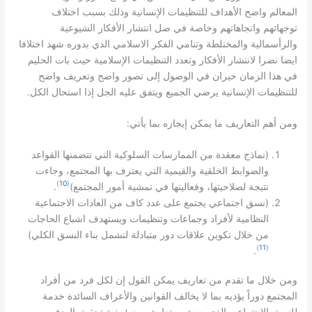
المعالم واضح الأهداف للتنظيمات الإنسانية وذلك بسبب اختلاف
توجهاتهم واتجاهاتهم وخاصة في ضل انتشار الأفكار الشيوعية
والرأسمالية والمختلطة وتنامي الفكر الاسلامي الذي بدوره شهد اختلافا
ايضا نضرا لانتشار الأفكار وتعدد التنظيمات الإسلامية حيث بات الحليم
في هذا الزمان حيران في الوصول إلى تصور واضح وتعريف واضح
.
للتنظيمات الإنسانية يرضي الجميع ويتفق عليه الجل إذا استحال الكل
:
ومن أهم التعاريف ما يمكن إيجازه بما يأتي
(
نماذج معقدة من الممارسات السلوكية التي تتضمنها القواعد
والضوابط الخلقية والقيمية التي يعترف بها المجتمع، وجاءت
)
10
(
.
)
نتيجة لصلاحيتها، وفعاليتها في تمشية أمور المجتمع
(
نسق اجتماعي يجتمع على عدد كاف من العادات الاجتماعية
النظامية لأفراد وجماعات وتنظيمات ويستهدف اشباع الحاجات
)
من خلال تكوين علاقات دور متبادلة لتشمل بناء النسق الكلي
)
11
(
.
ومن خلال ما تقدم من تعاريف يمكن القول إن لكل فرد من أفراد
المجتمع دوراً يؤديه بما لا يخالف القوانين والأعراف السائدة خدمة