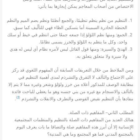
:
الاختصاص من أصحاب المعاجم يمكن إيجازها بما يأتي
التنظيم من نظم ينظم تنظيمًا، والجمع أنظمًا ونظم بضم الميم والنظم
.
الحنطة الحادرة السمينة أما بتسكين الظاء فهي للتألّيف كما سبق
:
الجمع
ومنها نظم اللؤلؤ إذا جمعه جمعًا حتى انتظم في خيط أو سلك
.
واحد، وكل ما ينظم به اللؤلؤ والخرز يسمى نظامًا
:
الهديّ والسيرة
ومنها قول القائل ليس لأمره نظام أي ليس له هدي
.
ولا سيرة ولا متعلق يتعلق به
ومن الملاحظ من خلال التعريفات السابقة أن المفهوم اللغوي قد ركز
على الاجتماع والتآلف لا التفرق والتشرذم لمدى أهمية التنظيم في
مطابقة الوصف للمذكور أعلاه من خرز ولؤلؤ وشعر وغيره مما لا يتم إلا
بالتآلف والانسجام مع غيره من بني جنسه وهو ما يعطي للباحث فائدة
)
2
(
.
مفادها بأن التنظيم نقيض الفوضى والتطرف والانفلات والتشرذم
.
–
المطلب الثاني
المفاهيم ذات الصلة
هنالك العديد من المفاهيم ذات الصلة بالتنظيم والمنظمات المجتمعية
الإنسانية إلا أن أبرز هذه المفاهيم صلة والتصاقا ما بات يعرف اليوم
بالمجتمع المدني فما هو المجتمع وما هي المدنية؟