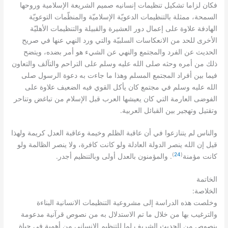
فكان لزاما تشكيل تنظيمات إنسانيه صميم الشريعة الإسلامية وروحها
السمحة، ممثلة بالتنظيمات الدعويّة الإسلاميّة والمنظّمات التوعويّة
الهادفة علاوة على إعمال دور العشيرة والقبيلة والتنظيمات الأهليّة
الأخرى للحد من الانعكاسات السلبيّة والتي ورد النهي عنها في صريح
الحديث عن الفرد والمجتمع والنهي عن الشيء هو أمر بضده، ويتضح
ذلك من أمره وحثه صلى الله عليه وسلم على التراحم والتآلف والتعاون
فيما بين أفراد المجتمع المسلم وهذا ما جاءت به دعوة الرسول صلى
الله عليه وسلم في مجتمع كان يأكل القوي فيه الضعيف علاوة على
الفوضى العارمة التي كان يعيشها العرب قبل الإسلام من تباغض وتناحر
.
وتقتيل وتهجير بين القبائل العربية
والناس لم يتنازعوا في أن عاقبة الظلم وخيمة وعاقبة العدل كريمة ولهذا
قيل إن الله ينصر الدولة العادلة ولو كانت كافرة، ولا ينصر الظالمة ولو
)
24
(
.
.
كانت مؤمنة
والمؤمنون بالعدل أولى وبالتنظيم أجدر
الخاتمة
:
الخلاصة
وخلصت هذه الدراسة إلى مشروعية التنظيمات الانسانية البناءة
والترغيب بها من خلال ما تم الاستدلال به من نصوص قرآنية مدعومة
بنصوص من الحديث الشريف لما للتنظيم الإنساني من أهمية في حياة