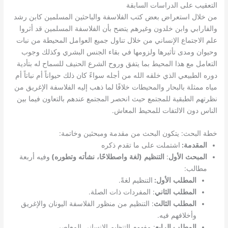
التعقيب على الدراسات السابقة
من خلال استعراض بعض كتب الفلاسفة والباحثين المسلمين كابن رشد
والفارابي وابن خلدون وغيرهم يتضح بأن الفلاسفة المسلمين قد أثروا
علم الاجتماع الإنساني من خلال تناول جميع العوامل المحيطة من نبات
وحيوان ومدى تأثيرها ولزومها في بقاء الجنس البشري وكذلك وجوب
التعامل مع هذا المحيط بما يتفق وروح الشرع الحنيف للسماح له بتأدية
دوره الطبيعي الذي خلقه الله من أجله سواءً كان ذلك حيواناً أم نباتاً أم
مياه ممثلة بالبحار والمحيطات خلافًا لما ذهب إليه الفلاسفة الإغريق من
نظرتهم الطبقية للمجتمع حيث انحصر المجتمع عندهم بالتعاون فيما بين
.
الناس دون الالتفات للمحيط المعاش
:
:
خطة البحث
يتكون البحث من مقدمة ومبحثين وخاتمة
:
المقدمة
اشتملت على ما تقدم ذكره
)
(
:
المبحث الأول
التنظيم
لغة واصطلاحًا، نشأته وتطوره
وفيه أربعة
:
مطالب
.
:
المطلب الأول
التنظيم لغةً
.
:
المطلب الثاني
المفردات ذات الصلة
:
المطلب الثالث
التنظيم من منظور الفلاسفة اليونان والإغريق
.
وأخلافهم فيه
.
:
المطلب الرابع
مفهوم التنظيم الإنساني المعاصر