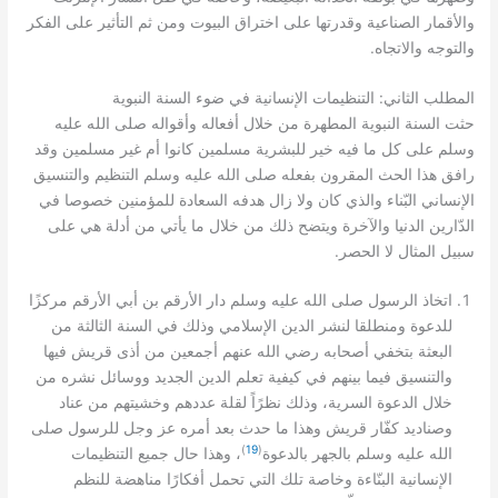
والأقمار الصناعية وقدرتها على اختراق البيوت ومن ثم التأثير على الفكر
.
والتوجه والاتجاه
:
المطلب الثاني
التنظيمات الإنسانية في ضوء السنة النبوية
حثت السنة النبوية المطهرة من خلال أفعاله وأقواله صلى الله عليه
وسلم على كل ما فيه خير للبشرية مسلمين كانوا أم غير مسلمين وقد
رافق هذا الحث المقرون بفعله صلى الله عليه وسلم التنظيم والتنسيق
الإنساني البّناء والذي كان ولا زال هدفه السعادة للمؤمنين خصوصا في
الدّارين الدنيا والآخرة ويتضح ذلك من خلال ما يأتي من أدلة هي على
.
سبيل المثال لا الحصر
اتخاذ الرسول صلى الله عليه وسلم دار الأرقم بن أبي الأرقم مركزًا
للدعوة ومنطلقا لنشر الدين الإسلامي وذلك في السنة الثالثة من
البعثة بتخفي أصحابه رضي الله عنهم أجمعين من أذى قريش فيها
والتنسيق فيما بينهم في كيفية تعلم الدين الجديد ووسائل نشره من
خلال الدعوة السرية، وذلك نظرًاً لقلة عددهم وخشيتهم من عناد
وصناديد كفّار قريش وهذا ما حدث بعد أمره عز وجل للرسول صلى
)
19
(
الله عليه وسلم بالجهر بالدعوة
، وهذا حال جميع التنظيمات
الإنسانية البنّاءة وخاصة تلك التي تحمل أفكارًا مناهضة للنظم