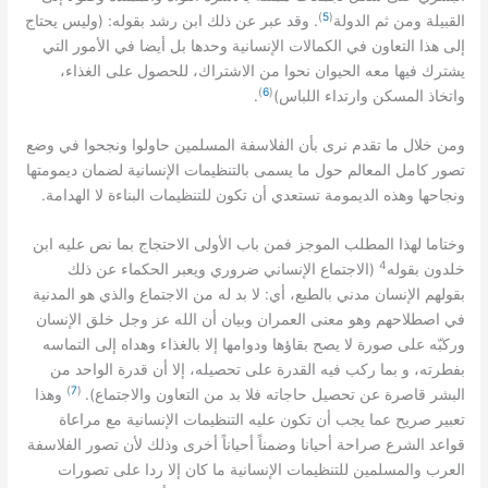
)
5
(
: (
.
القبيلة ومن ثم الدولة
وقد عبر عن ذلك ابن رشد بقوله
وليس يحتاج
إلى هذا التعاون في الكمالات الإنسانية وحدها بل أيضا في الأمور التي
يشترك فيها معه الحيوان نحوا من الاشتراك، للحصول على الغذاء،
)
6
(
.
)
واتخاذ المسكن وارتداء اللباس
ومن خلال ما تقدم نرى بأن الفلاسفة المسلمين حاولوا ونجحوا في وضع
تصور كامل المعالم حول ما يسمى بالتنظيمات الإنسانية لضمان ديمومتها
.
ونجاحها وهذه الديمومة تستعدي أن تكون للتنظيمات البناءة لا الهدامة
وختاما لهذا المطلب الموجز فمن باب الأولى الاحتجاج بما نص عليه ابن
4
(
خلدون بقوله
الاجتماع الإنساني ضروري ويعبر الحكماء عن ذلك
:
بقولهم الإنسان مدني بالطبع، أي
لا بد له من الاجتماع والذي هو المدنية
في اصطلاحهم وهو معنى العمران وبيان أن الله عز وجل خلق الإنسان
وركبّه على صورة لا يصح بقاؤها ودوامها إلا بالغذاء وهداه إلى التماسه
بفطرته، و بما ركب فيه القدرة على تحصيله، إلا أن قدرة الواحد من
)
7
(
).
البشر قاصرة عن تحصيل حاجاته فلا بد من التعاون والاجتماع
وهذا
تعبير صريح عما يجب أن تكون عليه التنظيمات الإنسانية مع مراعاة
قواعد الشرع صراحة أحيانا وضمناً أحياناً أخرى وذلك لأن تصور الفلاسفة
العرب والمسلمين للتنظيمات الإنسانية ما كان إلا ردا على تصورات