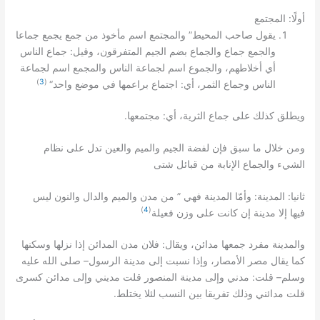
:
أولًا
المجتمع
”
يقول صاحب المحيط
والمجتمع اسم مأخوذ من جمع يجمع جماعا
:
والجمع جماع والجماع بضم الجيم المتفرقون، وقيل
جماع الناس
أي أخلاطهم، والجموع اسم لجماعة الناس والمجمع اسم لجماعة
)
3
(
“
:
الناس وجماع الثمر، أي
اجتماع براعمها في موضع واحد
.
:
ويطلق كذلك على جماع الثرية، أي
مجتمعها
ومن خلال ما سبق فإن لفضة الجيم والميم والعين تدل على نظام
الشيء والجماع الإنابة من قبائل شتى
”
:
:
ثانيا
المدينة
وأمّا المدينة فهي
من مدن والميم والدال والنون ليس
)
4
(
فيها إلا مدينة إن كانت على وزن فعيلة
:
والمدينة مفرد جمعها مدائن، ويقال
فلان مدن المدائن إذا نزلها وسكنها
–
كما يقال مصر الأمصار، وإذا نسبت إلى مدينة الرسول
صلى الله عليه
:
–
وسلم
قلت
مدني وإلى مدينة المنصور قلت مديني وإلى مدائن كسرى
.
قلت مدائني وذلك تفريقا بين النسب لئلا يختلط