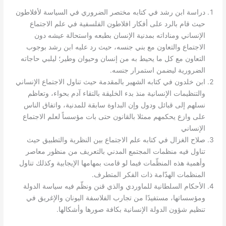
دراسة ابن رشد في كتابه مختصر الضروري في السياسة لأفلاطون
حيث قام بالرد على أفكار افلاطون الفلسفية في علم الاجتماع
الإنساني ومناداته بمدنية الإنسان بطبعه واستحالة عيشه دون
الاجتماع والتعاون مع بني جنسه، حيث رد عليه ابن رشد بوجوب
التعاون مع كل ما يحيط به من إنسان وحيوان وطير؛ ليلبي حاجاته
.
الضرورية ليضمن استمرار جنسه
ابن خلدون في كتابه الشهير بالمقدمة حيث تناول الاجتماع الإنساني
والتنظيمات الإنسانية منذ بدء الخليقة بالتقاء آدم بحواء، وتعاظم
نسلهم إلى قبائل ودول وإن البداوة سابقة للمدنية، واتفاق الناس
على وازع يحكمهم ممثلا بالقانون حتى بات مؤسساً لعلم الاجتماع
الإنساني
صلاح الغزال في كتابه علم الاجتماع بين النظرية والتطبيق حيث
تناول فيه منظمات المجتمع المدني بالتعريف من منظور معاصر
وأهمية هذه المنظّمات فيما لو قامت بمهامها الإيجابية وكذلك تناول
.
المنظمات الهدّامة ذات الفكر المتطرف
الأحكام السلطانية للماوردي والذي قنن ونظّم فيه سياسة الدولة
ومؤسساتها، مستفيدًا من تجارب الفلاسفة اليونان والإغريق في
.
تنظيم شؤون الدولة الإنسانية بكافة صورها وأشكالها