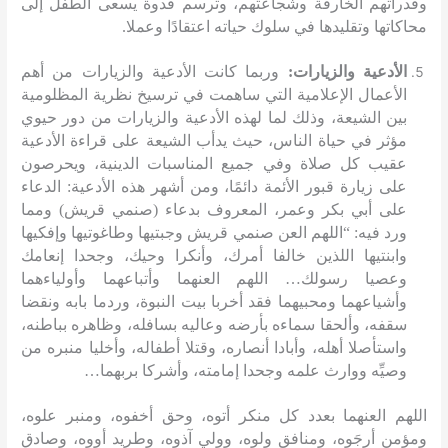
وقدراتهم الخارقة وشجاعتهم، وترسم قدوة يسعى الطفل إلى
محاكاتها وتقليدها في سلوك حياته اعتقادًا وعملا
.
الأدعية والزيارات
:
وربما كانت الأدعية والزيارات من أهم
الأعمال الإعلامية التي ساهمت في ترسيخ نظرية المظلومية
بين الشيعة، وذلك لما لهذه الأدعية والزيارات من دور حيوي
مؤثر في حياة الناس، حيث يدأب الشيعة على قراءة الأدعية
عقيب كل صلاة وفي جميع المناسبات الدينية، ويحرصون
على زيارة قبور الأئمة دائمًا، ومن أشهر هذه الأدعية
:
الدعاء
على أبي بكر وعمر، المعروف بدعاء
(
صنمي قريش
)
ومما
ورد فيه
: “
اللهم العن صنمي قريش وجبتيها وطاغوتيها وإفكيها
وابنتيها اللذين خالفا أمرك، وأنكرا وحيك، وجحدا إنعامك
وعصيا رسولك
…
اللهم العنهما وأتباعهما وأولياءهما
وأشياعهما ومحبيهما فقد أخربا بيت النبوة، وردما بابه ونقضا
سقفه، وألحقا سماءه بأرضه وعاليه بسافله، وظاهره بباطنه،
واستأصلا أهله، وأبادا أنصاره، وقتلا أطفاله، وأخليا منبره من
وصيِّه ووارث علمه وجحدا إمامته، وأشركا بربهما
…
اللهم العنهما بعدد كل منكر أتوه، وحق أخفوه، ومنبر علوه،
ومؤمن أرجَوه، ومنافق ولوه، وولي آذوه، وطريد أووه، وصادق