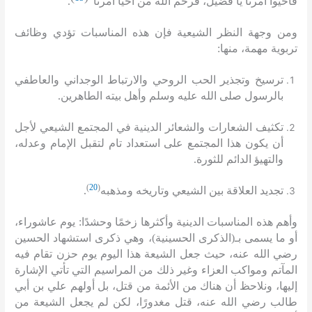
فأحيوا أمرنا يا فضيل، فرحم الله من أحيا أمرنا
“
.
ومن وجهة النظر الشيعية فإن هذه المناسبات تؤدي وظائف
تربوية مهمة، منها
:
ترسيخ وتجذير الحب الروحي والارتباط الوجداني والعاطفي
بالرسول صلى الله عليه وسلم وأهل بيته الطاهرين
.
تكثيف الشعارات والشعائر الدينية في المجتمع الشيعي لأجل
أن يكون هذا المجتمع على استعداد تام لتقبل الإمام وعدله،
والتهيؤ الدائم للثورة
.
)
20
(
تجديد العلاقة بين الشيعي وتاريخه ومذهبه
.
وأهم هذه المناسبات الدينية وأكثرها زخمًا وحشدًا
:
يوم عاشوراء،
أو ما يسمى بـ
(
الذكرى الحسينية
)
، وهي ذكرى استشهاد الحسين
رضي الله عنه، حيث جعل الشيعة هذا اليوم يوم حزن تقام فيه
المآتم ومواكب العزاء وغير ذلك من المراسيم التي تأتي الإشارة
إليها، ونلاحظ أن هناك من الأئمة من قتل، بل أولهم علي بن أبي
طالب رضي الله عنه، قتل مغدورًا، لكن لم يجعل الشيعة من