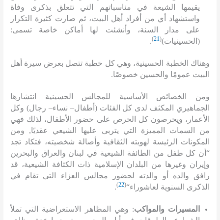
يقيمها الشيعة في مناسباتهم التي تتعلق بذكرى وفاة
واستشهاد أي من أفراد أهل البيت، ثم صارت كثيرة التكرار
على مدار السنة، وأنشئت لها أماكن خاصة تسمى
:
)
21
(
(
الحسينيات
)
.
وهناك الخطبة الحسينية، وهي كل خطبة تتصل بعرض سيرة أهل
البيت عمومًا والحسين خصوصًا
.
ومن الخصائص الأساسية للمجالس الحسينية انتشارها
الجماهيري المكثف لدى كل الفئات
(
أطفال
–
نساء
–
رجال
)
وكل
الأعمار، ويحرصون كل الحرص على حضور الأطفال، لذلك فهي
من السمات المميزة التي يتربى عليها الشيعي عقديًا
,
ومن
المكونات الرئيسة لهويته الثقافية وأصالة شخصيته، فتكاد تجد
“
أن كل طفل من الطائفة الشيعية في لبنان والعراق والبحرين
وإيران وغيرها من البلدان الإسلامية ذات الكثافة الشيعية، قد
رافق والده أو والدته لحضور مجالس العزاء التي تقام في
)
22
(
الذكرى السنوية لعاشوراء
“
.
المسيرات والمواكب
:
وهي المظاهر الاستعراضية التي تملأ