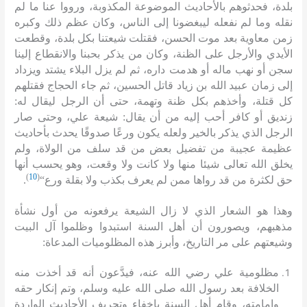
بلدة، فحدثوهم بالأحاديث الموضوعة المكذوبة، ورووا عنا ما لم
نقله وما لم نفعله ليبغضونا إلى الناس، وكان عظم ذلك وكبره
زمن معاوية بعد موت الحسن، فقتلت شيعتنا بكل بلدة، وقطعت
الأيدي والأرجل على الظنة، وكان من يذكر بحبنا والانقطاع إلينا
سجن أو نهب ماله أو هدمت داره، ثم لم يزل البلاء يشتد ويزداد
إلى زمان عبيد الله بن زياد قاتل الحسين، ثم جاء الحجاج فقتلهم
كل قتلة، وأخذهم بكل ظنة وتهمة، حتى أن الرجل ليقال له
:
زنديق أو كافر أحب إليه من أن يقال
:
شيعة علي، وحتى صار
الرجل الذي يذكر بالخير ولعله يكون ورعًا صدوقًا يحدث بأحاديث
عظيمة عجيبة من تفضيل بعض من قد سلف من الولاة، ولم
يخلق الله تعالى شيئا منها ولا كانت ولا وقعت، وهو يحسب أنها
)
10
(
حق لكثرة من قد رواها ممن لم يعرف بكذب ولا بقلة ورع
“
.
وهذا هو الشعار الذي لا زال الشيعة يرفعونه من أول نشأة
مذهبهم، ويصورون أن أهل السنة استبدوا وظلموا آل البيت
وشيعتهم على مر التاريخ، وأبرز هذه المظلوميات المدعاة
:
مظلومية علي رضي الله عنه، فيدَّعون أنه قد أخذت منه
الخلافة بعد رسول الله صلى الله عليه وسلم، وتم إنكار حقه
وإمامته، وقام أهل السنة بإخفاء وتحريف الأحاديث الواردة