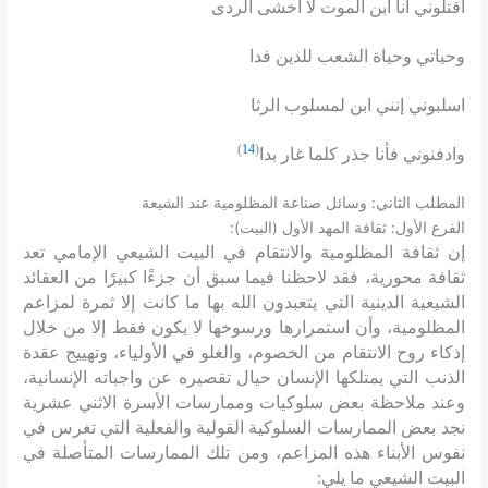
اقتلوني أنا ابن الموت لا أخشى الردى
وحياتي وحياة الشعب للدين فدا
اسلبوني إنني ابن لمسلوب الرثا
)
14
(
وادفنوني فأنا جذر كلما غار بدا
:
المطلب الثاني
وسائل صناعة المظلومية عند الشيعة
):
(
:
الفرع الأول
ثقافة المهد الأول
البيت
إن ثقافة المظلومية والانتقام في البيت الشيعي الإمامي تعد
ثقافة محورية، فقد لاحظنا فيما سبق أن جزءًا كبيرًا من العقائد
الشيعية الدينية التي يتعبدون الله بها ما كانت إلا ثمرة لمزاعم
المظلومية، وأن استمرارها ورسوخها لا يكون فقط إلا من خلال
إذكاء روح الانتقام من الخصوم، والغلو في الأولياء، وتهييج عقدة
الذنب التي يمتلكها الإنسان حيال تقصيره عن واجباته الإنسانية،
وعند ملاحظة بعض سلوكيات وممارسات الأسرة الاثني عشرية
نجد بعض الممارسات السلوكية القولية والفعلية التي تغرس في
نفوس الأبناء هذه المزاعم، ومن تلك الممارسات المتأصلة في
البيت الشيعي ما يلي
: