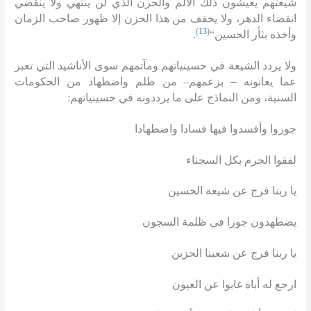
شيعتهم يعيشون ذلك الألم والحزن الذي لن ينتهي ولا ينقضي
انقضاء الدهر، ولا يخفف من هذا الحزن إلا ظهور صاحب الزمان
)
13
(
وأخذه بثأر الحسين
“
.
ولا يردد الشيعة في حسينياتهم ومآتمهم سوى الأناشيد التي تعبر
عما يعانونه – بزعمهم
–
من ظلم واضطهاد من الحكومات
السنية، ومن النماذج على ما يرددونه في حسينياتهم
:
جوروا وأفسدوا فيها فسادا واضطهادا
لفقوا الجرم بكل السجناء
يا ربنا فرج عن شيعة الحسين
يضطهدون جورا في ظلمة السجون
يا ربنا فرج عن شعبنا الحزين
ارجع له أباة غابوا عن العيون