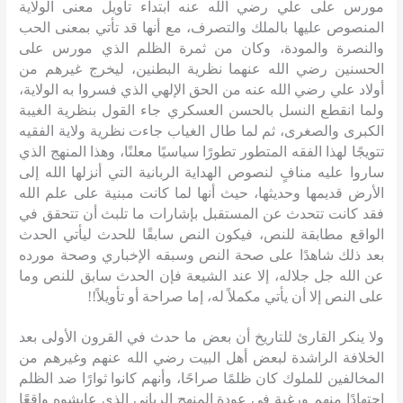
مورس على علي رضي الله عنه ابتداء تأويل معنى الولاية
المنصوص عليها بالملك والتصرف، مع أنها قد تأتي بمعنى الحب
والنصرة والمودة، وكان من ثمرة الظلم الذي مورس على
الحسنين رضي الله عنهما نظرية البطنين، ليخرج غيرهم من
أولاد علي رضي الله عنه من الحق الإلهي الذي فسروا به الولاية،
ولما انقطع النسل بالحسن العسكري جاء القول بنظرية الغيبة
الكبرى والصغرى، ثم لما طال الغياب جاءت نظرية ولاية الفقيه
تتويجًا لهذا الفقه المتطور تطورًا سياسيًا معلنًا، وهذا المنهج الذي
ساروا عليه منافٍ لنصوص الهداية الربانية التي أنزلها الله إلى
الأرض قديمها وحديثها، حيث أنها لما كانت مبنية على علم الله
فقد كانت تتحدث عن المستقبل بإشارات ما تلبث أن تتحقق في
الواقع مطابقة للنص، فيكون النص سابقًا للحدث ليأتي الحدث
بعد ذلك شاهدًا على صحة النص وسبقه الإخباري وصحة مورده
عن الله جل جلاله، إلا عند الشيعة فإن الحدث سابق للنص وما
على النص إلا أن يأتي مكملاً له، إما صراحة أو تأويلاً
!!
ولا ينكر القارئ للتاريخ أن بعض ما حدث في القرون الأولى بعد
الخلافة الراشدة لبعض أهل البيت رضي الله عنهم وغيرهم من
المخالفين للملوك كان ظلمًا صراحًا، وأنهم كانوا ثوارًا ضد الظلم
اجتهادًا منهم ورغبة في عودة المنهج الرباني الذي عايشوه واقعًا