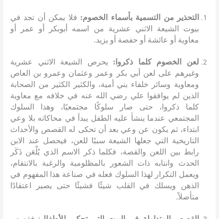
التحذير من التسمية بأسماء الخصوم
:
فلا يمكن أن تجد في
بيوت الشيعة الاثني عشرية من اسمه أبوبكر أو عمر أو
معاوية أو عائشة أو حفصة أو يزيد
.
لعن الخصوم كلما ذكروا
:
يحرص الشيعة الاثني عشرية
وغيرهم على لعن أبي بكر وعمر وعثمان وعمرو بن العاص
ومعاوية وسائر خلفاء بني أمية، والكثير الكثير من الصحابة
الذين لم يوافقوا علي رضي الله عنه في خلافه مع معاوية
كلما ذكروا، حتى صار سلوكًا مجتمعيًا، وهذا السلوك
المجتمعي عندما ينشأ عليه الطفل يبدأ في محاكاته بلا وعي
ابتداء، ثم يكون عن وعي بعد أن تحكى له القصص والأحداث
التاريخية التي جعلها الشيعة سببًا للعن، فيحصل عند الابن
رابط بين اللعن والقصة، فكلما ذكر الاسم الذي يُلْعَن ذَكَر
الحدث وانتابه ذات الشعور بالمظلومية والرغبة بالانتقام،
ويعمل التكرار لهذا السلوك فعله في صناعة هذا المفهوم في
الذهن ويسلك في القلب شيئًا فشيئًا حتى يصير اعتقادًا
متأصلاً
.
القصص المتداولة في البيت التي تحكى للأطفال
:
فقصص