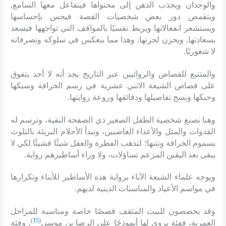
والوجدان ويجذب الذهن إلى محتواها فيتفاعل معها السامع
,
ويتقمص دور بعض شخصيات القصة فيحس بإحساسها
ويستشعر انفعالاتها ويربط نفسيًا بالمواقف التي تواجهها فيسعد
بسعادتها
,
ويحزن لحزنها
,
وهذا مما ينعكس في سلوكه وتصرفاته
لا شعوريًا
.
والمتتبع للقصاص والروائيين عبر التاريخ يجد أنه لا أحد يتفوق
على قصاص الشيعة الاثني عشرية في رسم الخرافة وسبكها
وحبكها ونسج تفاصيلها ودقائقها وروعة روايتها
.
وهنا تصنع شخصية الطفل الصغير ذي الصفحة النقية، وترسم له
القدوات والمثل والأعداء الغاصبين، وتبدأ الأحلام البريئة بالتلوث
بسموم الخرافة ونتنها؛ لتذهب الفطرة والعقل شيئًا فشيئًا لكي لا
يبقى بعد اليقين المزعم تساؤلات، ولا وراء أساطيرهم رواية
.
ويوجه علماء الشيعة الآباء برواية هذه الأساطير للأبناء وتكرارها
في مواسم الأعياد والمناسبات الدينية لديهم
.
وقد يخصصون للبيت المثقف قصصًا خاصة ومناسبة للمراحل
)
15
(
العمرية، ففئة يروى لها أنموذجًا علي الرضا بن موسى
، وفئة