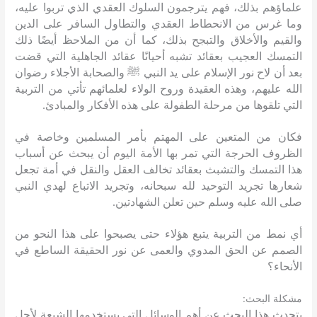
علماؤهم بذلك، فهم يترجمون السلوك العقدي الذي تربوا عليه،
وما غرس من الانحطاط العقدي والتطاول السافر على الدين
والقيم والأخلاق والتبجح بذلك، كما أن من الملاحظ أيضًا ذلك
التمسك العجيب بعقائد تشبه أحيانًا عقائد الجاهلية التي قضت
بعد أن لاح نور الإسلام على يد النبي ﷺ والصحابة الأجلاء رضوان
الله عليهم، وهذه العقيدة وروح الولاء لعلمائهم تأتي من التربية
التي تلقوها من مرحلة الطفولة على هذه الأفكار والمبادئ
.
فكان من المتعين على المهتم بأمر المسلمين وخاصة في
الظروف الحرجة التي تمر بها الأمة اليوم أن يبحث عن أسباب
هذا التمسك والتشبث بعقائد تخالف العقل والنقل في أمة تجعل
شعارها تجريد التوحيد لله سبحانه، وتجريد الاتباع لهدي النبي
صلى الله عليه وسلم حين تعلن الشهادتين
.
أي نمط من التربية يتبع هؤلاء حتى يصبحوا على هذا النحو من
الصمم عن الحق المدوي والعمى عن نور الحقيقة الساطع في
الأنحاء؟
:
مشكلة البحث
يتحدث هذا البحث عن أهم الوسائل التي يستخدمها الشيعة لأجل