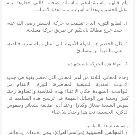
أيام قتلهم واستشهادهم مناسبات ضخمة كالتي جعلوها ليوم
مقتل الحسين، وهذا له أسباب، ومن هذه الأسباب
:
الطابع الثوري الذي اتسمت به حركة الحسين رضي الله عنه،
حيث خرج مطالبًا بالحكم عن طريق حركة مسلحة
.
كان الخصم هو الدولة الأموية التي تمثل دولة سنية خالصة،
على ما فيها من مساوئ
.
انتهاء هذه الحركة باستشهاده
.
وهذه المعاني الثلاثة من أهم المعاني التي تحضر بقوة في جميع
الأدبيات العقدية الشيعية المعاصرة
:
الثورة
–
الانتقام من
النواصب
–
الشهادة، فكان الاعتناء بهذه المناسبة وإعطاؤها زخمًا
كبيرًا وسيلة من الوسائل المهمة في ترسيخ هذه المفاهيم في
نفوس الشيعة صغارًا وكبارًا، وعند أدنى متابعة لشعائر وطقوس
الذكرى الحسينية نجد هذا واضحًا بلا خفاء
.
:
وأهم شعائر هذه المناسبة
المجالس الحسينية
(
مراسم العزاء
):
وهي تجمعات ومجالس