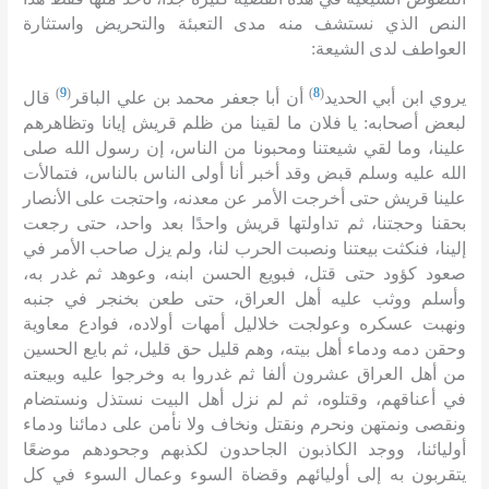
النص الذي نستشف منه مدى التعبئة والتحريض واستثارة
العواطف لدى الشيعة
:
)
9
(
)
8
(
يروي ابن أبي الحديد
أن أبا جعفر محمد بن علي الباقر
قال
لبعض أصحابه
:
يا فلان ما لقينا من ظلم قريش إيانا وتظاهرهم
علينا، وما لقي شيعتنا ومحبونا من الناس، إن رسول الله صلى
الله عليه وسلم قبض وقد أخبر أنا أولى الناس بالناس، فتمالأت
علينا قريش حتى أخرجت الأمر عن معدنه، واحتجت على الأنصار
بحقنا وحجتنا، ثم تداولتها قريش واحدًا بعد واحد، حتى رجعت
إلينا، فنكثت بيعتنا ونصبت الحرب لنا، ولم يزل صاحب الأمر في
صعود كؤود حتى قتل، فبويع الحسن ابنه، وعوهد ثم غدر به،
وأسلم ووثب عليه أهل العراق، حتى طعن بخنجر في جنبه
ونهبت عسكره وعولجت خلاليل أمهات أولاده، فوادع معاوية
وحقن دمه ودماء أهل بيته، وهم قليل حق قليل، ثم بايع الحسين
من أهل العراق عشرون ألفا ثم غدروا به وخرجوا عليه وبيعته
في أعناقهم، وقتلوه، ثم لم نزل أهل البيت نستذل ونستضام
ونقصى ونمتهن ونحرم ونقتل ونخاف ولا نأمن على دمائنا ودماء
أوليائنا، ووجد الكاذبون الجاحدون لكذبهم وجحودهم موضعًا
يتقربون به إلى أوليائهم وقضاة السوء وعمال السوء في كل