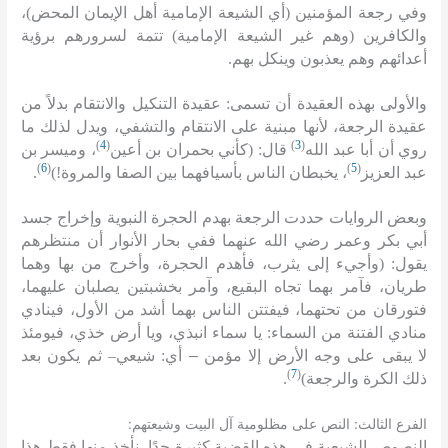
وفي رجعة المؤمنين
(
أي الشيعة الإمامية أهل الإيمان المحض
)
،
والكافرين
(
وهم غير الشيعة الإمامية
)
تتمة لسرورهم برؤية
أعدائهم وهم يعذبون وينكل بهم
.
والأولى بهذه العقيدة أن تسمى
:
عقيدة التنكيل والانتقام بدلاً من
عقيدة الرجعة، لأنها مبنية على الانتقام والتشفي، ويدل لذلك ما
)
4
(
)
3
(
روي أن أبا عبد الله
قال
: (
كأني بحمران بن أعين
، وميسر بن
)
6
(
)
5
(
عبد العزيز
، يخبطان الناس بأسيافهما بين الصفا والمروة
!)
.
وبعض الروايات حددت الرجعة بهدم الحجرة النبوية وإخراج جسد
أبي بكر وعمر رضي الله عنهما ففي بحار الأنوار أن منتظرهم
يقول
: (
وأجيء إلى يثرب، فأهدم الحجرة، وأخرج من بها وهما
طريان، فآمر بهما تجاه البقيع، وآمر بخشبتين يصلبان عليهما،
فتورقان من تحتهما، فيفتتن الناس بهما أشد من الأول، فينادي
منادي الفتنة من السماء
:
يا سماء انبذي، ويا أرض خذي، فيومئذ
لا يبقى على وجه الأرض إلا مؤمن – أي
:
شيعي
–
ثم يكون بعد
)
7
(
ذلك الكرة والرجعة
)
.
:
:
الفرع الثالث
النص على مظلومية آل البيت وشيعتهم
النصوص الشيعية في هذه القضية كثيرة جدًا، نأخذ منها فقط هذا