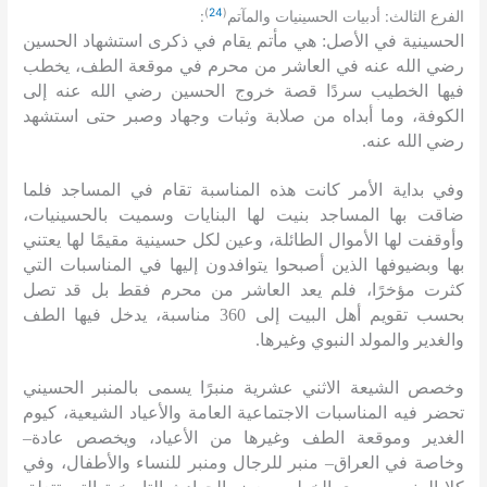
)
24
(
:
:
الفرع الثالث
أدبيات الحسينيات والمآتم
الحسينية في الأصل
:
هي مأتم يقام في ذكرى استشهاد الحسين
رضي الله عنه في العاشر من محرم في موقعة الطف، يخطب
فيها الخطيب سردًا قصة خروج الحسين رضي الله عنه إلى
الكوفة، وما أبداه من صلابة وثبات وجهاد وصبر حتى استشهد
رضي الله عنه
.
وفي بداية الأمر كانت هذه المناسبة تقام في المساجد فلما
ضاقت بها المساجد بنيت لها البنايات وسميت بالحسينيات،
وأوقفت لها الأموال الطائلة، وعين لكل حسينية مقيمًا لها يعتني
بها وبضيوفها الذين أصبحوا يتوافدون إليها في المناسبات التي
كثرت مؤخرًا، فلم يعد العاشر من محرم فقط بل قد تصل
بحسب تقويم أهل البيت إلى
360
مناسبة، يدخل فيها الطف
والغدير والمولد النبوي وغيرها
.
وخصص الشيعة الاثني عشرية منبرًا يسمى بالمنبر الحسيني
تحضر فيه المناسبات الاجتماعية العامة والأعياد الشيعية، كيوم
الغدير وموقعة الطف وغيرها من الأعياد، ويخصص عادة
–
وخاصة في العراق
–
منبر للرجال ومنبر للنساء والأطفال، وفي