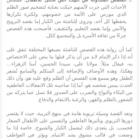
الأحداث التي جرت لأئمتهم حيكت بعناية لتضخيم صور الظلم
الذي مورس على الأئمة من خصومهم، ولكثرة تكرارها
يحفظها كل أحد، وتروى للناشئة من الكبار إما بقصد الترويح
والأنس وإما بقصد التعليم والتثقيف، فأصبحت هذه القصص
جزءًا من ثقافة الأسرة بل والمجتمع ككل
.
كما أن رواية هذه القصص للناشئة بصيغها المختلفة تتفق على
أنه إذا ذكر الإمام لابد من أن يذكر قبلها ما ينص على الاختصاص
به، فيقال مثلاً
:
مولانا علي، سيدنا الحسين، أمنا الزهراء
…
وهكذا، وهذه الأوصاف والإضافة إلى المتكلم والسامع تُشعِر
الطفل وهو يسمع هذه القصص أن الظلم وقع عليه هو، وأن ذلك
الحدث يمس شخصه هو، أما إذا صاحبته تلك الانفعالات العاطفية
من البكاء والنواح والضرب على الصدور فلا تسل عما يتركه من
الشعور بالظلم والقهر، والرغبة بالانتقام والدفاع
.
وتعد القصة وسيلة تربوية هامة في منهج التربية، حيث لا يقتصر
دورها التربوي وتأثيرها العاطفي والنفسي على الأطفال الصغار
فحسب
,
بل يتعدى ذلك ليشمل الكبار والشيوخ، خاصة إذا ما
وضعت في قالب مشوق يشد الانتباه
,
ويؤثر في العواطف