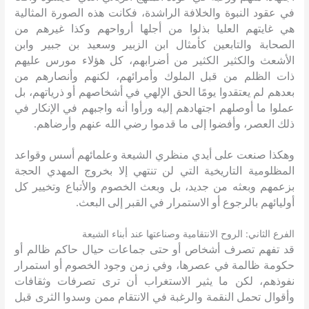
في عقود النبوة والخلافة الراشدة، فكانت هذه الصورة المثالية
هي غايتهم العليا بذلوا من أجلها أرواحهم وكذا غيرهم من
الصحابة والتابعين كأمثال ابن الزبير وسعيد بن جبير وابن
الأشعث والكثير الكثير من أضرابهم، كل هؤلاء مورس عليهم
ذات الظلم من قبل الملوك وأمرائهم، لكنهم وأنصارهم من
بعدهم لم يعتقدوا يومًا الحق الإلهي في أشخاصهم أو ذرياتهم، بل
عملوا ما أوصلهم اجتهادهم إليه ورأوا أنه واجبهم في الإنكار في
ذلك العصر، وأفضوا إلى ما قدموا رضي الله عنهم وأرضاهم
.
وهكذا صنعت على أيدي منظري الشيعة وعلمائهم أسس وقواعد
المظلومية التاريخية التي لن تنتهي إلا بخروج المهدي الحجة
بزعمهم وبعثه من جديد، بل وبعث الخصوم والأتباع وتخيير كل
أوليائهم بالرجوع أو الاستمرار في القبر إلى البعث
.
:
الفرع الثاني
الروح الانتقامية وصناعتها عند أبناء الشيعة
قد تفهم تصرف أشخاص أو حتى جماعات حيال حاكم ظالم أو
حكومة ظالمة في عصرها، وفي زمن وجود الخصوم أو استمرار
نفوذهم، لكن ما يثير الاستغراب أن ترى تصرفات وثقافات
وأقوال تحمل النقمة والرغبة في الانتقام ممن وسدوا الثرى قبل