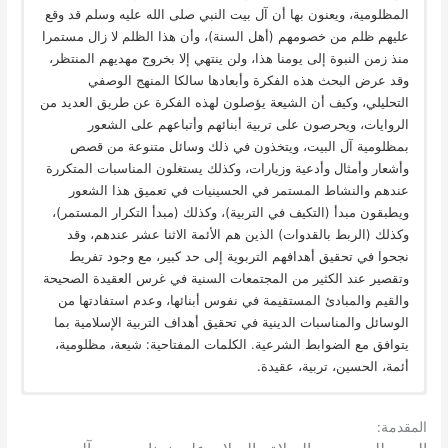
المظلومية، ويعنون بها أن آل بيت النبي صلى الله عليه وسلم قد وقع
عليهم ظلم من خصومهم (أهل السنة)، وأن هذا الظلم لا زال مستمرا
منذ زمن النبوة إلى يومنا هذا، ولن ينتهي إلا بخروج مهديهم المنتظر،
وقد عرض البحث هذه الفكرة وأبعادها سالكا المنهج الوصفي
التحليلي، وكيف أن الشيعة يؤصلون لهذه الفكرة عن طريق العديد من
الروايات، ويحرصون على تربية أبنائهم وأتباعهم على الشعور
بمظلومية آل البيت، ويتخذون في ذلك وسائل متنوعة من قصص
وأشعار وأمثال وأدعية وزيارات، وكذلك يستغلون المناسبات المتكررة
عندهم والنشاط المستمر في الحسينيات في تعميق هذا الشعور
ويطبقون مبدأ (التكيف في التربية)، وكذلك (مبدأ التكرار المستمر)،
وكذلك (الربط بالقدوات) الذين هم الأئمة الاثنا عشر عندهم، وقد
نجحوا في تحقيق أهدافهم التربوية إلى حد كبير، مع وجود تفريط
وتقصير عند الكثير من المجتمعات السنية في غرس العقيدة الصحيحة
والقيم والمبادئ المستقيمة في نفوس أبنائها، وعدم استفادتها من
الوسائل والمناسبات الدينية في تحقيق أهداف التربية الإسلامية بما
يتوافق مع الضوابط الشرعية. الكلمات المفتاحية: شيعة، مظلومية،
أئمة، الحسين، تربية، عقيدة.
:
المقدمة