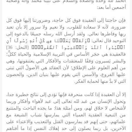
الحمد لله وحده والصلاة والسلام على نبينا محمد وآله وصحبه
أجمعين أما بعد
:
فإن حاجتنا إلى العقيدة فوق كل حاجة، وضرورتنا إليها فوق كل
ضرورة، لأنه لا سعادة للقلوب، ولا نعيم ولا سرور إلا بأن تعبد
ربها وفاطرها تعالى
.
ولقد أرسل الله رسله جميعًا بالدعوة إلى
التوحيد قال تعالى
:
﴿وَلَقَدۡ بَعَثۡنَا فِي كُلِّ أُمَّةٖ رَّسُولًا أَنِ
ٱعۡبُدُواْ ٱللَّهَ وَٱجۡتَنِبُواْ ٱلطَّٰغُوتَۖ﴾
[
النحل
: 36]
فالعقيدة هي حجَر الأساس في التربية الإسلامية والحياة ككلٍّ؛
والبشر يَسيرون وَفقًا للمعتقدات والأفكار التي يعتنقونها، وهي
من أهم العلوم على الإطلاق؛ لأن العقائد هي الأصولٌ التي تبنى
عليها الفروع، والأسس التي يقوم عليها بنيان الدين، والحصون
التي لا بدَّ منها لحماية الفكر
.
إلا أن العقيدة إذا كانت منحرفة فإنها تؤدي إلى نتائج خطيرة جدا،
وتحول الإنسان من عبد لله تعالى إلى عبد لأهواء وأفكار وربما
لأشخاص لا خلاق لهم، ومن أمثلة هذا
:
ما يجده الباحث والمتتبع
من التبعية العقدية العمياء التي يمارسها شباب الشيعة مع
علمائهم، حتى إنهم قد يمارسون القتل والتعذيب والاعتداء على
الآخرين، بل ربما يصلون إلى حد إهلاك النفس إذا ما أفتاهم