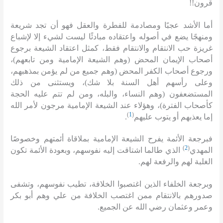
قرون
!!
أما الأشد عجبًا ومصادمة للفطرة والعقل فهو أن تجد شريعة
ومنهجًا يضع في أصوله واعتقاده مبادئًا ليست لشيء إلا لإشباع
غريزة حب الانتقام والانتقام فقط، كمثل اعتقاد الشيعة برجوع
أصحاب الإيمان المحض
(
وهم الشيعة الإمامية ومن تابعهم
)
،
ورجوع أصحاب الكفر المحض
(
وهم جميع من لم يؤمن بمذهبهم،
وعلى رأسهم أهل السنة بلا شك
)
، ويستثنى من ذلك
المستضعفون
(
وهم النساء، والبله، ومن لم تتم عليه الحجة
كأصحاب الفترة
)
، وهؤلاء عند الشيعة الإمامية مرجون لأمر الله
)
1
(
إما يعذبهم أو يتوب عليهم
.
فبرجعة الأئمة يفرح الشيعة الإمامية بملاقاة أئمتهم وخصوصًا
)
2
(
المهدي
الذي طالما اشتاقت إليه نفوسهم، وبعودة الأئمة تكون
الغلبة لهم والرفعة لهم
.
وبرجعة الخلفاء الذين اغتصبوا الخلافة، تطيب نفوسهم، وتشفى
صدورهم بالانتقام ممن اغتصب الخلافة من علي وهم أبو بكر
وعمر وعثمان رضي الله عن الجميع
.