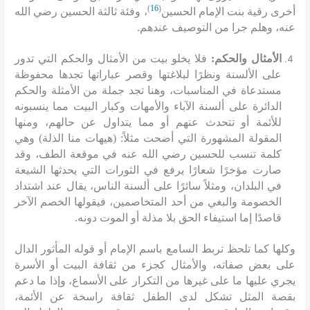
)
16
(
أخرى رقية بنت الإمام الحسين
، وفئة ثالثة الحسين رضي الله
عنه، وهلم جرا من التوصيف عندهم
.
الأمثال والحكم
:
فلا يخلو بيت من الأمثال والحكم التي تدور
على الألسنة ونظرًا لبلاغتها وقصر عباراتها تجدها محفوظة
مستدعاة في المناسبات، وهنا تجد جملة من الأمثلة والحكم
الدائرة على ألسنة الآباء والأمهات وكبار البيت مما ينسبونه
للأئمة أو تتحدث عنهم أو مما يتداول عن حالهم، ومنها
المقولة المشهورة التي أضحت مثلاً
: (
هيهات منا الذلة
)
وهي
كلمة تنسب للحسين رضي الله عنه في موقعة الطف، وقد
صارت مؤخرًا شعارًا يرفع في الثورات التي يحدثها الشيعة
في البلدان، ومثلاً سائرًا على ألسنة الناس، يقال عند اشتداد
الخصومة والبغي من أحد المتخاصمين، فيقولها الخصم الآخر
قاصدًا إما استيفاء الحق بلا مذلة أو الموت دونه
.
وكلها كما تلحظ تربط السامع باسم الإمام أو قوله المأثور الدال
على بعض صفاته، والأمثال كجزء من ثقافة البيت أو الأسرة
يجري عليها ما على غيرها من التكرار على الأسماع، وإذا ما دعم
بقصة المثل تشكل لدى الطفل ثقافة راسخة عن الأئمة،