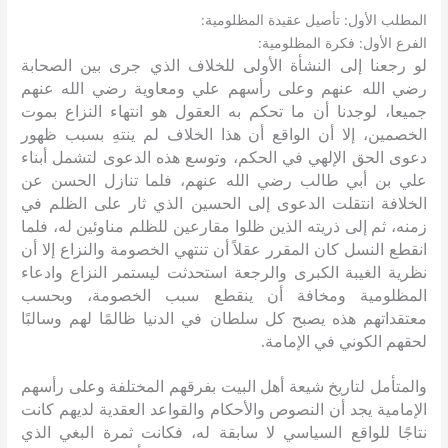
:
:
المطلب الأول
تأصيل عقيدة المظلومية
:
:
الفرع الأول
فكرة المظلومية
لو رجعنا إلى النشأة الأولى للخلاف الذي جرى بين الصحابة
رضي الله عنهم وعلى رأسهم علي ومعاوية رضي الله عنهم
جميعا، لوجدنا أن ما تحكم به العقول هو انتهاء النزاع بموت
الخصمين، إلا أن الواقع أن هذا الخلاف لم ينتهِ بسبب ظهور
دعوى الحق الإلهي في الحكم، وتوسع هذه الدعوى لتشمل أبناء
علي بن أبي طالب رضي الله عنهم، فلما تنازل الحسن عن
الخلافة انتقلت الدعوى إلى الحسين الذي ثار على الظلم في
زمنه، ثم إلى ذريته الذين ظلوا مقارعين للظلم مناوئين له، فلما
انقطع النسل كان المقرر عقلاً أن تنتهي الخصومة والنزاع إلا أن
نظرية الغيبة الكبرى والرجعة استحدثت ليستمر النزاع وادعاء
المظلومية ومخافة أن ينقطع سبب الخصومة، وبحسب
معتقداتهم هذه يصبح كل سلطان في الدنيا ظالمًا لهم وسالبًا
لحقهم الكوني في الإمامة
.
والمتأمل لتاريخ شيعة أهل البيت بفرقهم المختلفة وعلى رأسهم
الإمامية يجد أن النصوص والأحكام والقواعد العقدية لديهم كانت
نتاجًا للواقع السياسي لا سابقة له، فكانت ثمرة البغي الذي