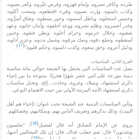
طرده، وكافر نصروه، وإمام قهروه، وفرض غيَّروه، وكفر نصبوه،
وكذب دلسوه، وإرث نصبوه، وفيء اقتطعوه، وسحت أكلوه،
وخمس استحلوه، وباطل أسسوه، وجور بسطوه، ونفاق أسرُّوه،
وغدر أضمروه، وظلم نشروه، ووعد أخلفوه، وأمان خانوه، وعهد
نقضوه، وحلال حرموه، وحرام أحلوه، وبطن فتقوه، وجنين
أسقطوه، وضلع دقوه، وصك مزقوه، وشمل بددوه، وعزيز أذلوه،
)
(
17
وذليل أعزوه، وحق منعوه، وكذب دلسوه، وحكم قلبوه
“
.
:
:
الفرع الثاني
المناسبات
يصل عدد المناسبات التي يحتفل بها الشيعة حوالي مائة مناسبة
دينية موزعة على اثني عشر شهرًا هجريًا، متنوعة ما بين إحياء
ذكرى استشهاد، وميلاد، وغزوة، وحادث
…
إلخ، وتحتل مناسبات
ذكرى استشهاد الأمة المرتبة الأولى من حيث الاهتمام النوعي
.
وتأتي المناسبات الدينية عند الشيعة تحت عنوان
: (
إحياء هم أهل
البيت
)
، وذلك بذكرهم وتعريف الناس بهم، وبمكانتهم، وفضائلهم
.
)
(
18
يروى عن الإمام الصادق أنه قال لفضيل
: “
تجلسون
وتحدثون؟ قال
:
نعم جعلت فداك، قال
:
إن تلك المجالس أحبها،
)
(
19