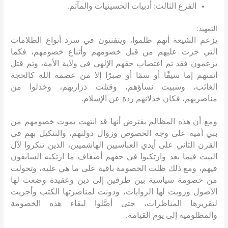
الفرع الثالث
:
أدبيات الحسينيات والمآتم
.
:
التمهيد
يزعم الشيعة أنهم ظلموا، ويتفننون في سرد أنواع الظلامات
التي جرت عليهم من قبل خصومهم وأتباع خصومهم، فكما
يزعمون فقد تم اغتصاب حقهم الإلهي في ولاية الأمة، وتم قتل
أئمتهم إما سيفًا أو سمًا أو صبرًا إلا من عصمه الله كالحجة
الغائب، وسبيت نساؤهم، وقتلت ذراريهم، وخذلوا من
مناصريهم، فكان خذلانهم ردة عن الإسلام
.
ومع أن هذه المظالم يفترض أنها قد انتهت بموت خصومهم من
بني أمية على وجه الخصوص وزوال دولتهم، والتنكيل بهم في
القرن الثاني على أيدي العباسيين الهاشميين، الذين تنكروا لآل
البيت فيما بعد وارتكبوا في حقهم أضعاف ما ارتكبه السابقون
فيهم، ومع ذلك ظلت الخصومة باقية على ما هي عليه، وتحولت
من خصومة سياسية بين طرفين إلى دين وعقيدة وضعت لها
الأصول ورويت لها الروايات، ودونت لمناصرتها الكتب وأجريت
لتقريرها المناظرات، حتى أصَّلوا لبقاء هذه الخصومة
والمظلومية إلى يوم القيامة
.