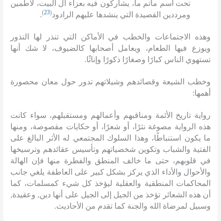
تحت اسم مأتم ما، يشاركون فيه بعزاء آل البيت، لاطمين
)
23
(
ومرددين القصيدة التي ينشدها عليهم الرادود
.
وهذه الاجتماعات والخطب في الأماكن التي تنذر لها النذور
ويوزع فيها الطعام، ويعامل أصحابها كالضيوف، لا شك أنها
تستهوي الناس كبارًا وصغارًا ذكورًا وإناثًا
.
وخطب الشيعة وقصائدهم وشيلاتهم تدور حول معان محصورة
أهمها
:
رواية تاريخ الأئمة ومناقبهم وأعمالهم ومستقبلهم، سواء كانت
هذه الرواية مصوغة نثرًا، أو شعرًا، أو حكايات مقصوصة، ومنها
ما يكون استنباطًا، وهذا السلوك المجتمعي له الأثر البالغ على
الفتية والشباب وتكوين شخصياتهم وتأسيس عقائدهم وترسيخها
في قلوبهم، حتى ما خالف المنطق والفطرة منها فإن الهالة
والأحوال والأداء الذي يركز بشكل كبير على العاطفة يلغي جانب
المحاكمات المنطقية والعقلية ليؤخذ كل شيء كمسلمات، كما
أن هذه الشعائر تؤخذ من الجيل إلى الجيل على أنها دين
,
وعقيدة
,
وسبيل لمرضاة الله والجنة كما تقدم من الأحاديث
.