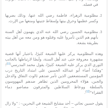
في فضله
.
مظلومية الزهراء، فاطمة رضي الله عنها، وذلك بضربها
وكسر عظمها وحرق بيتها وإسقاط جنينها ومنعها من الإرث
.
مظلومية الحسين رضي الله عنه الذي يتهمون أهل السنة
بأنهم هم الذين تآمروا عليه وقتلوه هو ومن معه من أهل بيته
بطريقة بشعة
.
وهذه المظلومية يركز عليها الشيعة كثيرًا، باعتبار أنها قضية
مشهورة معروفة حتى عند أهل السنة، وأيضًا لارتباطها بالجانب
)
11
(
الثوري الذي يركز عليه الشيعة كثيرًا، يقول محمد المدرسي
:
“
وهكذا أضاء أبو عبدالله الحسين على امتداد التاريخ درب
المؤمنين المستضعفين الذين تآمر ضدهم ثالوث النفاق والدجل
والجبن، هؤلاء المحرومين الذين تظاهر ضدهم المهووسون
بالسلطة ووعاظ السلاطين والمترفون مصاصو دماء
)
12
(
الفقراء
“
.
يقول حسين نجاتي – أحد مشايخ الشيعة في البحرين
– : “
ولا زال