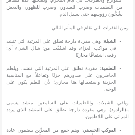
الشوارع والطرقات في أيام المحرم، وتصحبها عدة مظاهر
من اللطميات وضرب للصدور، وضرب للظهور، والبعض
يشُجُّون رؤوسهم حتى يسيل الدم
.
ومن الفقرات التي تقام في المآتم التالي
:
الشيلة
:
وهي مفردة دارجة تطلق على المرثية التي تنشد
في مواكب العزاء، وقد اشتُقَّت من
:
شال الشيء أي
:
رفعه، اشتقاقًا مجازيًا
.
اللطمية
:
مفردة تطلق على المرثية التي تنشد، ويلطم
الحاضرون على صدورهم حزنًا وتفاعلاً مع المناسبة
الحزينة واستعمالها هنا مجازي؛ لأن اللطم يكون على
الوجه
.
ويلقي الشيلات واللطميات على السامعين منشد يسمى
بـ
(
الرادود
)
، وهي مفردة دارجة تطلق على المنشد الذي يردد
المراثي على اللاطمين
.
الموكب الحسيني
:
وهم جمع من المعزِّين ينضمون عادة